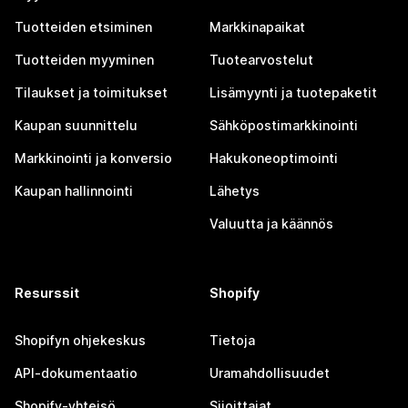
Tuotteiden etsiminen
Markkinapaikat
Tuotteiden myyminen
Tuotearvostelut
Tilaukset ja toimitukset
Lisämyynti ja tuotepaketit
Kaupan suunnittelu
Sähköpostimarkkinointi
Markkinointi ja konversio
Hakukoneoptimointi
Kaupan hallinnointi
Lähetys
Valuutta ja käännös
Resurssit
Shopify
Shopifyn ohjekeskus
Tietoja
API-dokumentaatio
Uramahdollisuudet
Shopify-yhteisö
Sijoittajat