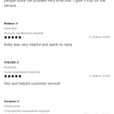
people solve the problem very effective.. I give 5 star for the
service ..
Relaxur
Australia
Yli vuosi sovelluksen käyttöä
5. elokuu 2026
Emily was very helpful and quick to reply
CHLOEE
Australia
Vuosi sovelluksen käyttöä
4. elokuu 2026
fast and helpful customer service!
Govenci
Yhdysvallat
11 kuukautta sovelluksen käyttöä