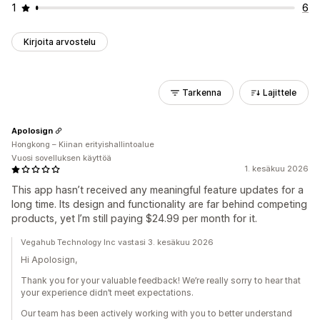
1
6
Kirjoita arvostelu
Tarkenna
Lajittele
Apolosign
Hongkong – Kiinan erityishallintoalue
Vuosi sovelluksen käyttöä
1. kesäkuu 2026
This app hasn’t received any meaningful feature updates for a
long time. Its design and functionality are far behind competing
products, yet I’m still paying $24.99 per month for it.
Vegahub Technology Inc vastasi 3. kesäkuu 2026
Hi Apolosign,
Thank you for your valuable feedback! We’re really sorry to hear that
your experience didn’t meet expectations.
Our team has been actively working with you to better understand