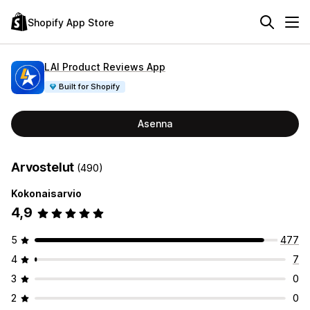
Shopify App Store
LAI Product Reviews App
Built for Shopify
Asenna
Arvostelut
(490)
Kokonaisarvio
4,9
5
477
4
7
3
0
2
0