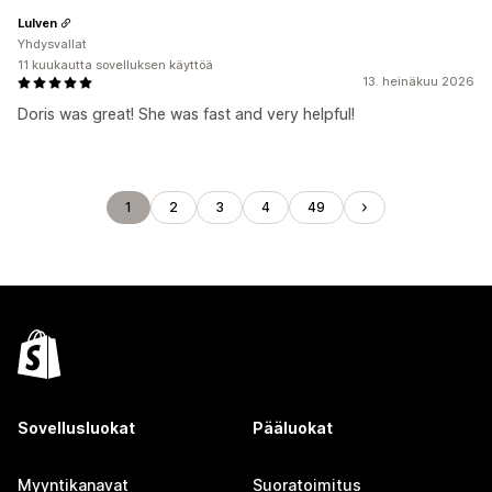
Lulven
Yhdysvallat
11 kuukautta sovelluksen käyttöä
13. heinäkuu 2026
Doris was great! She was fast and very helpful!
1
2
3
4
49
Sovellusluokat
Pääluokat
Myyntikanavat
Suoratoimitus