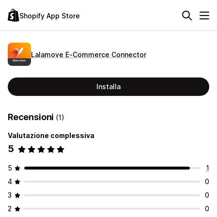
Shopify App Store
Lalamove E‑Commerce Connector
Installa
Recensioni
(1)
Valutazione complessiva
5
5
1
4
0
3
0
2
0