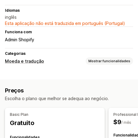
Idiomas
inglês
Esta aplicação não está traduzida em português (Portugal)
Funciona com
Admin Shopify
Categorias
Moeda e tradução
Mostrar funcionalidades
Tradução de idiomas
Tradução automática
Comutador de idiomas
Preços
Design do comutador
Escolha o plano que melhor se adequa ao negócio.
Basic Plan
Professional 
$9
Gratuito
/ mês
Funcionalida
Funcionalidades