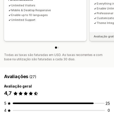
Everything i
Unlimited Visitors
Enable Unli
Mobile & Desktop Responsive
Professional
Enable up to 10 languages
Customizati
Unlimited Support
Theme Integ
Avaliação grat
Todas as taxas são faturadas em USD. As taxas recorrentes e com
base na utilização são faturadas a cada 30 dias.
Avaliações
(27)
Avaliação geral
4,7
5
25
4
0