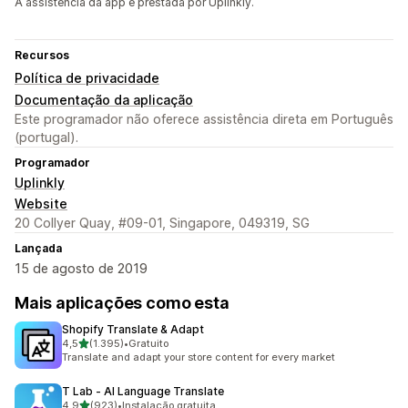
A assistência da app é prestada por Uplinkly.
Recursos
Política de privacidade
Documentação da aplicação
Este programador não oferece assistência direta em Português
(portugal).
Programador
Uplinkly
Website
20 Collyer Quay, #09-01, Singapore, 049319, SG
Lançada
15 de agosto de 2019
Mais aplicações como esta
Shopify Translate & Adapt
de 5 estrelas
4,5
(1.395)
•
Gratuito
1395 total de avaliações
Translate and adapt your store content for every market
T Lab ‑ AI Language Translate
de 5 estrelas
4,9
(923)
•
Instalação gratuita