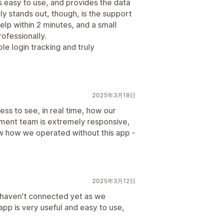
 easy to use, and provides the data
y stands out, though, is the support
elp within 2 minutes, and a small
ofessionally.
e login tracking and truly
2025年3月18日
ness to see, in real time, how our
ment team is extremely responsive,
ow how we operated without this app -
2025年3月12日
haven't connected yet as we
pp is very useful and easy to use,