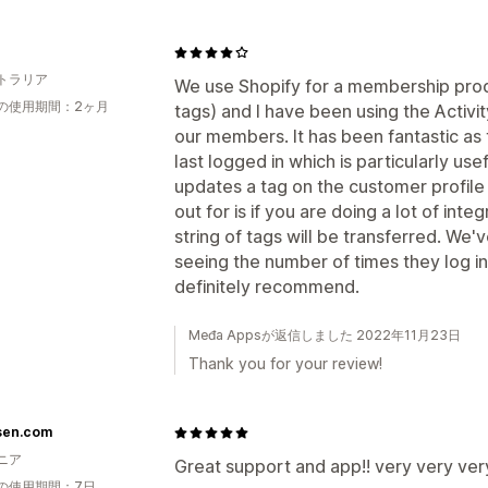
トラリア
We use Shopify for a membership prod
の使用期間：2ヶ月
tags) and I have been using the Activi
our members. It has been fantastic a
last logged in which is particularly use
updates a tag on the customer profile
out for is if you are doing a lot of int
string of tags will be transferred. We'v
seeing the number of times they log i
definitely recommend.
Međa Appsが返信しました 2022年11月23日
Thank you for your review!
sen.com
ニア
Great support and app!! very very ver
の使用期間：7日