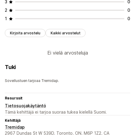
3
0
2
0
1
0
Kirjoita arvostelu
Kaikki arvostelut
Ei vielä arvosteluja
Tuki
Sovellustuen tarjoaa Tremidap.
Resurssit
Tietosuojakäytäntö
Tämä kehittäjä ei tarjoa suoraa tukea kielellä Suomi.
Kehittäjä
Tremidap
2967 Dundas St W 539D, Toronto, ON, M6P 1Z2, CA