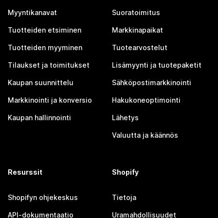
Myyntikanavat
Suoratoimitus
Tuotteiden etsiminen
Markkinapaikat
Tuotteiden myyminen
Tuotearvostelut
Tilaukset ja toimitukset
Lisämyynti ja tuotepaketit
Kaupan suunnittelu
Sähköpostimarkkinointi
Markkinointi ja konversio
Hakukoneoptimointi
Kaupan hallinnointi
Lähetys
Valuutta ja käännös
Resurssit
Shopify
Shopifyn ohjekeskus
Tietoja
API-dokumentaatio
Uramahdollisuudet