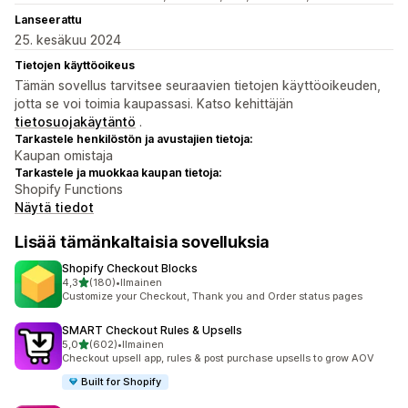
Lanseerattu
25. kesäkuu 2024
Tietojen käyttöoikeus
Tämän sovellus tarvitsee seuraavien tietojen käyttöoikeuden,
jotta se voi toimia kaupassasi. Katso kehittäjän
tietosuojakäytäntö
.
Tarkastele henkilöstön ja avustajien tietoja:
Kaupan omistaja
Tarkastele ja muokkaa kaupan tietoja:
Shopify Functions
Näytä tiedot
Lisää tämänkaltaisia sovelluksia
Shopify Checkout Blocks
/ 5 tähteä
4,3
(180)
•
Ilmainen
180 arvostelua yhteensä
Customize your Checkout, Thank you and Order status pages
SMART Checkout Rules & Upsells
/ 5 tähteä
5,0
(602)
•
Ilmainen
602 arvostelua yhteensä
Checkout upsell app, rules & post purchase upsells to grow AOV
Built for Shopify