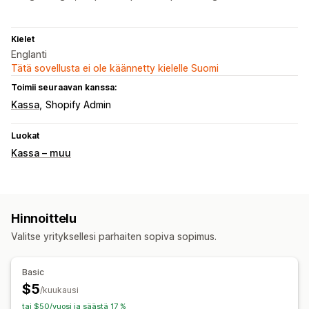
Kielet
Englanti
Tätä sovellusta ei ole käännetty kielelle Suomi
Toimii seuraavan kanssa:
Kassa
Shopify Admin
Luokat
Kassa – muu
Hinnoittelu
Valitse yrityksellesi parhaiten sopiva sopimus.
Basic
$5
/kuukausi
tai $50/vuosi ja säästä 17 %