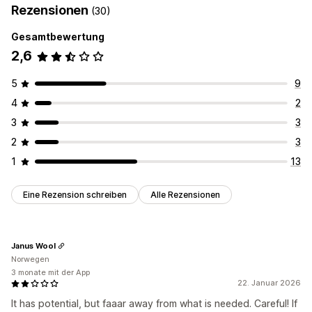
Rezensionen
(30)
Gesamtbewertung
2,6
5
9
4
2
3
3
2
3
1
13
Eine Rezension schreiben
Alle Rezensionen
Janus Wool
Norwegen
3 monate mit der App
22. Januar 2026
It has potential, but faaar away from what is needed. Careful! If