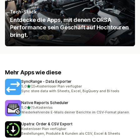
Tech-Stack
Entdecke die Apps, mit denen CORSA
Performance sein Geschäft auf Hochtouren
bringt.
Mehr Apps wie diese
SyncRange ‑ Data Exporter
von 5 Sternen
5,0
(2)
•
Kostenloser Plan verfügbar
2 Rezensionen insgesamt
Sync store data with Sheets, Excel, BigQuery and BI tools
Native Reports Scheduler
von 5 Sternen
5,0
(1)
•
Kostenlos
1 Rezensionen insgesamt
Wiederkehrende E-Mails deiner Berichte im CSV-Format planen.
Upatra: Order & CSV Export
Kostenloser Plan verfügbar
Bestellungen, Produkte & Kunden als CSV, Excel & Sheets