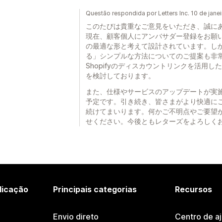
Questão respondida por Letters Inc. 10 de jane
このたびは貴重なご意見をいただき、誠に
現在、顧客個人にアンバサダー登録をお願
の最適な形と考えて設計されています。し
る」シンプルな方法についてのご提案も非
Shopifyのディスカウントリンクを活用
を検討しております。
また、仕様やサービスのアップデートが実
予定です。引き続き、皆さまがより快適に
続けてまいります。何かご不明点やご要望
せください。今後ともレターズをよろしく
licação
Principais categorias
Recursos
Envio direto
Centro de a