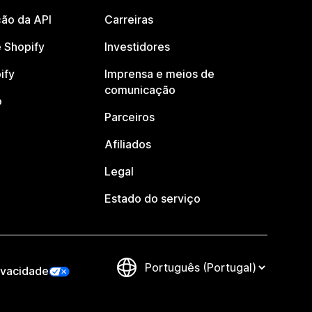
ão da API
Carreiras
 Shopify
Investidores
ify
Imprensa e meios de
comunicação
o
Parceiros
Afiliados
Legal
Estado do serviço
ivacidade