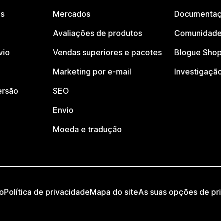
os
Mercados
Documentaç
Avaliações de produtos
Comunidade
vio
Vendas superiores e pacotes
Blogue Shop
Marketing por e-mail
Investigaçã
ersão
SEO
Envio
Moeda e tradução
o
Política de privacidade
Mapa do site
As suas opções de pr