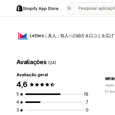
Shopify App Store
Letters｜友人・知人への紹介＆口コミを広
Avaliações
(24)
Avaliação geral
淺野屋
4,6
Japão
27 dia
5
16
4
7
3
0