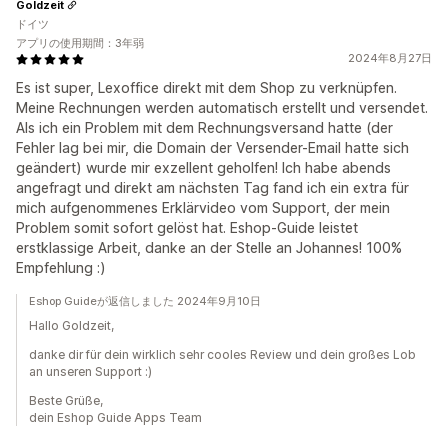
Goldzeit
ドイツ
アプリの使用期間：3年弱
2024年8月27日
Es ist super, Lexoffice direkt mit dem Shop zu verknüpfen.
Meine Rechnungen werden automatisch erstellt und versendet.
Als ich ein Problem mit dem Rechnungsversand hatte (der
Fehler lag bei mir, die Domain der Versender-Email hatte sich
geändert) wurde mir exzellent geholfen! Ich habe abends
angefragt und direkt am nächsten Tag fand ich ein extra für
mich aufgenommenes Erklärvideo vom Support, der mein
Problem somit sofort gelöst hat. Eshop-Guide leistet
erstklassige Arbeit, danke an der Stelle an Johannes! 100%
Empfehlung :)
Eshop Guideが返信しました 2024年9月10日
Hallo Goldzeit,
danke dir für dein wirklich sehr cooles Review und dein großes Lob
an unseren Support :)
Beste Grüße,
dein Eshop Guide Apps Team