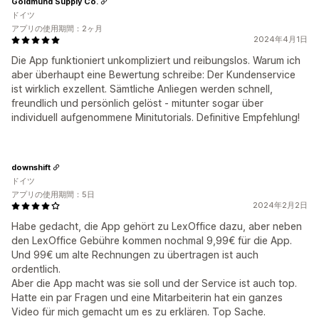
Goldmund Supply Co.
ドイツ
アプリの使用期間：2ヶ月
2024年4月1日
Die App funktioniert unkompliziert und reibungslos. Warum ich
aber überhaupt eine Bewertung schreibe: Der Kundenservice
ist wirklich exzellent. Sämtliche Anliegen werden schnell,
freundlich und persönlich gelöst - mitunter sogar über
individuell aufgenommene Minitutorials. Definitive Empfehlung!
downshift
ドイツ
アプリの使用期間：5日
2024年2月2日
Habe gedacht, die App gehört zu LexOffice dazu, aber neben
den LexOffice Gebühre kommen nochmal 9,99€ für die App.
Und 99€ um alte Rechnungen zu übertragen ist auch
ordentlich.
Aber die App macht was sie soll und der Service ist auch top.
Hatte ein par Fragen und eine Mitarbeiterin hat ein ganzes
Video für mich gemacht um es zu erklären. Top Sache.