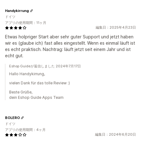
Handykirrung
ドイツ
アプリの使用期間：11ヶ月
編集日：2025年4月23日
Etwas holpriger Start aber sehr guter Support und jetzt haben
wir es (glaube ich) fast alles eingestellt. Wenn es einmal läuft ist
es echt praktisch. Nachtrag: läuft jetzt seit einem Jahr und ist
echt gut.
Eshop Guideが返信しました 2024年7月17日
Hallo Handykirrung,
vielen Dank für das tolle Review :)
Beste Grüße,
dein Eshop Guide Apps Team
BOLERO
ドイツ
アプリの使用期間：4ヶ月
編集日：2024年6月20日