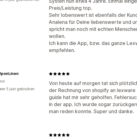
Systen nun etwa 4 Jahre. Einmal eingeri
Preis/Leistung top.
Sehr lobenswert ist ebenfalls der Kun
Analena für Deine liebenswerte und ungl
spricht man noch mit echten Menschen,
wollen.
Ich kann die App, bzw. das ganze Le
empfehlen.
ponLinen
and
Von heute auf morgen tat sich plötzli
er 5 jaar gebruiken
der Rechnung von shopify an lexware 
p
guide hat mir sehr geholfen. Fehlersuc
in der app. Ich wurde sogar zurückger
man reden konnte. Super und danke.