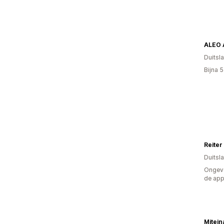
Duitsl
Bijna 
Reiter
Duitsl
Ongeve
de ap
Mitei