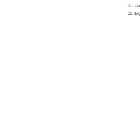
Duitsl
22 dag