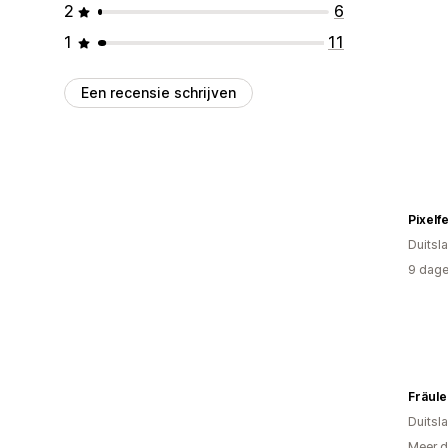
2
6
1
11
Een recensie schrijven
Pixelf
Duitsl
9 dage
Fräule
Duitsl
Meer d