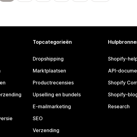
Topcategorieën
Hulpbronne
Dropshipping
Shopify-hel
n
Marktplaatsen
API-docume
pen
Productrecensies
Shopify Co
erzending
Upselling en bundels
Shopify-blo
E-mailmarketing
Research
ersie
SEO
Verzending