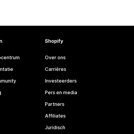
n
Shopify
pcentrum
Over ons
ntatie
Carrières
mmunity
Investeerders
g
Pers en media
Partners
Affiliates
Juridisch