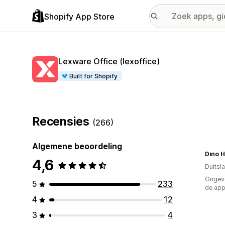
Shopify App Store
Lexware Office (lexoffice)
Built for Shopify
Recensies
(266)
Algemene beoordeling
Dino H
4,6
Duitsl
Ongeve
5
233
de ap
4
12
3
4