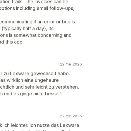
tion trails. The invoices can be
tions including email follow-ups,
ommunicating if an error or bug is
(typically half a day), its
tions is somewhat concerning and
d this app.
29 mei 2026
 eher zu Lexware gewechselt habe.
t es wirklich eine ungeheure
chtlich und sehr leicht zu verstehen.
 und es ginge nicht besser!
22 mei 2026
ich leichter. Ich nutze das Lexware