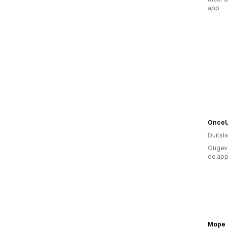
app
OnceU
Duitsl
Ongeve
de ap
Mope