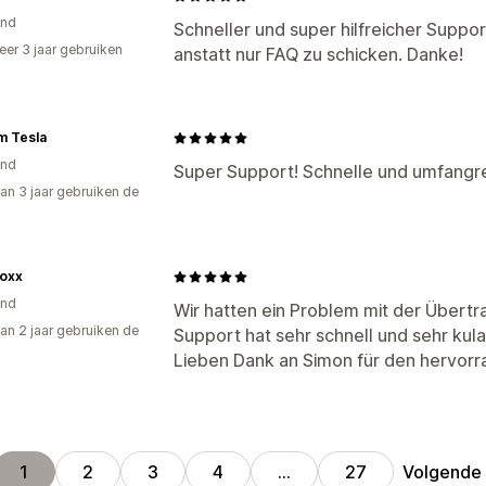
and
Schneller und super hilfreicher Suppor
er 3 jaar gebruiken
anstatt nur FAQ zu schicken. Danke!
p
m Tesla
and
Super Support! Schnelle und umfangre
an 3 jaar gebruiken de
oxx
and
Wir hatten ein Problem mit der Über
an 2 jaar gebruiken de
Support hat sehr schnell und sehr kul
Lieben Dank an Simon für den hervor
Volgende
1
2
3
4
…
27