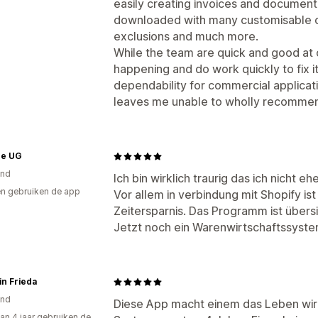
easily creating invoices and documenta
downloaded with many customisable op
exclusions and much more.
While the team are quick and good at c
happening and do work quickly to fix it 
dependability for commercial applica
leaves me unable to wholly recommen
ee UG
and
Ich bin wirklich traurig das ich nicht
n gebruiken de app
Vor allem in verbindung mit Shopify is
Zeitersparnis. Das Programm ist übersi
Jetzt noch ein Warenwirtschaftssystem
in Frieda
and
Diese App macht einem das Leben wirkl
an 4 jaar gebruiken de