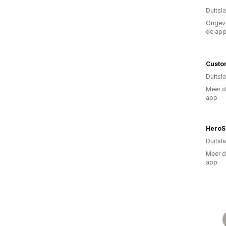
Duitsl
Ongeve
de ap
Custo
Duitsl
Meer d
app
HeroS
Duitsl
Meer d
app