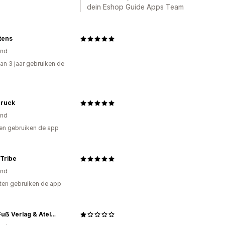
dein Eshop Guide Apps Team
ttens
and
an 3 jaar gebruiken de
ruck
and
en gebruiken de app
Tribe
and
ten gebruiken de app
EngelFuẞ Verlag & Atelier