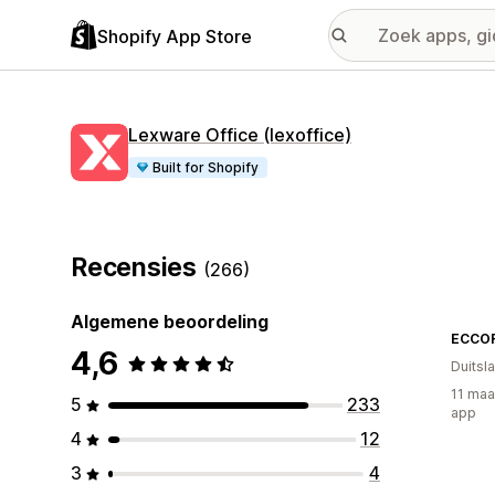
Shopify App Store
Lexware Office (lexoffice)
Built for Shopify
Recensies
(266)
Algemene beoordeling
ECCO
4,6
Duitsl
11 maa
5
233
app
4
12
3
4