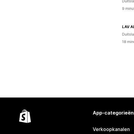
Duitsl
9 minu
LAV A
Duitsl
18 min
App-categorieën
Verkoopkanalen