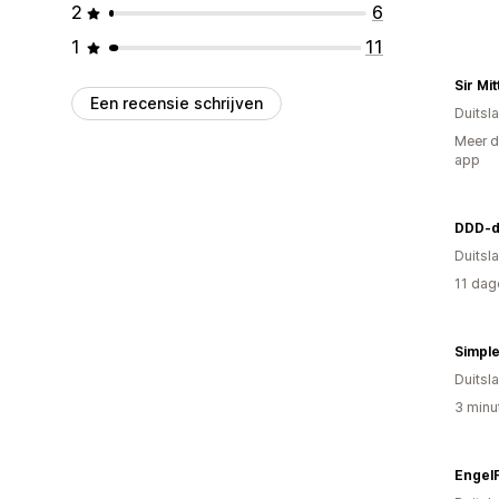
2
6
1
11
Sir Mi
Een recensie schrijven
Duitsl
Meer d
app
DDD-d
Duitsl
11 dag
Simple
Duitsl
3 minu