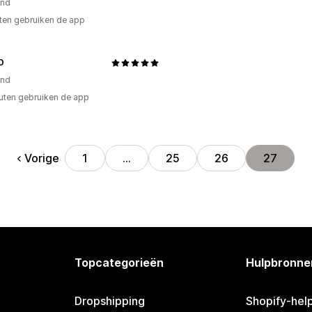
and
ten gebruiken de app
D
and
uten gebruiken de app
Vorige
1
…
25
26
27
Topcategorieën
Hulpbronne
Dropshipping
Shopify-hel