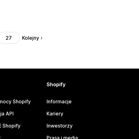
Kolejny
27
Shopify
mocy Shopify
Informacje
ja API
Kariery
 Shopify
Inwestorzy
y
Prasa i media