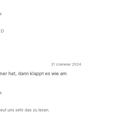
4
 :D
21 czerwiec 2024
er hat, dann klappt es wie am
4
eut uns sehr das zu lesen.