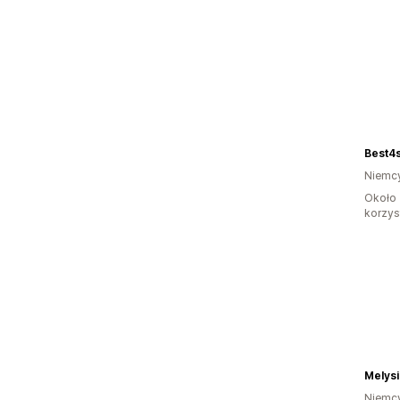
Best4
Niemc
Około 
korzyst
Melys
Niemc