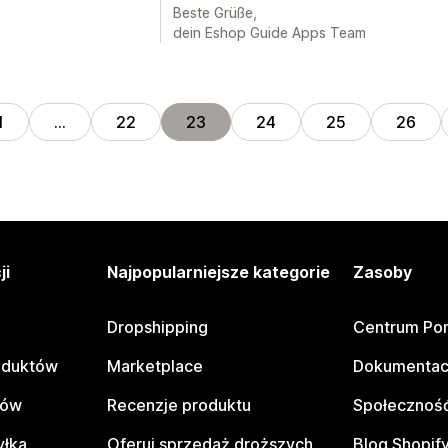
Beste Grüße,
dein Eshop Guide Apps Team
1
…
22
23
24
25
26
ji
Najpopularniejsze kategorie
Zasoby
Dropshipping
Centrum Po
oduktów
Marketplace
Dokumentac
tów
Recenzje produktu
Społeczność
yłka
Oferuj sprzedaż droższych
Blog Shopif