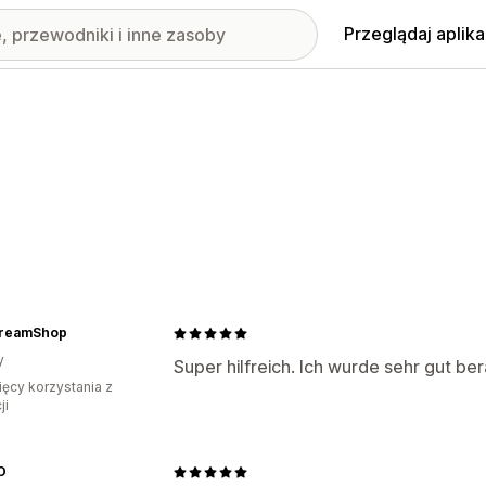
Przeglądaj aplika
reamShop
y
Super hilfreich. Ich wurde sehr gut b
ięcy korzystania z
ji
O