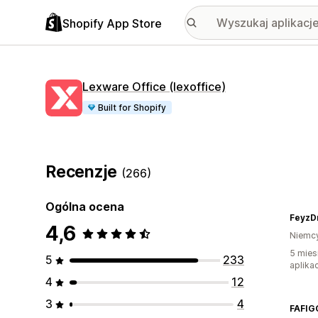
Shopify App Store
Lexware Office (lexoffice)
Built for Shopify
Recenzje
(266)
Ogólna ocena
FeyzD
4,6
Niemc
5 mies
5
233
aplikac
4
12
3
4
FAFIG