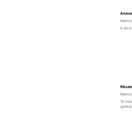
Niemc
9 dni k
Ritual
Niemc
10 mie
aplikac