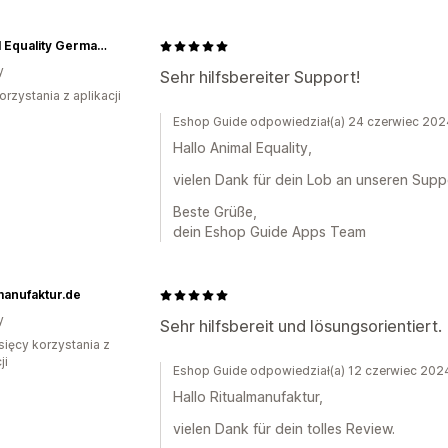
Animal Equality Germany Online Shop
y
Sehr hilfsbereiter Support!
orzystania z aplikacji
Eshop Guide odpowiedział(a) 24 czerwiec 202
Hallo Animal Equality,
vielen Dank für dein Lob an unseren Suppo
Beste Grüße,
dein Eshop Guide Apps Team
manufaktur.de
y
Sehr hilfsbereit und lösungsorientiert.
sięcy korzystania z
ji
Eshop Guide odpowiedział(a) 12 czerwiec 202
Hallo Ritualmanufaktur,
vielen Dank für dein tolles Review.