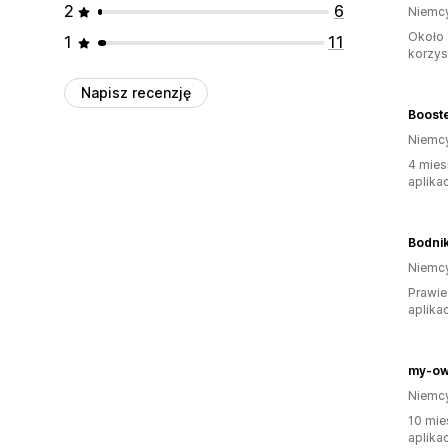
2
6
Niemc
Około 
1
11
korzyst
Napisz recenzję
Boost
Niemc
4 mies
aplikac
Bodni
Niemc
Prawie
aplikac
my-ow
Niemc
10 mie
aplikac