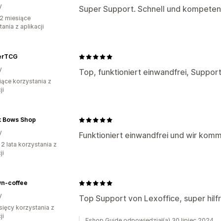
y
Super Support. Schnell und kompeten
2 miesiące
ania z aplikacji
erTCG
y
Top, funktioniert einwandfrei, Support 
iące korzystania z
ji
k Bows Shop
y
Funktioniert einwandfrei und wir komm
 2 lata korzystania z
ji
n-coffee
y
Top Support von Lexoffice, super hilf
sięcy korzystania z
ji
Eshop Guide odpowiedział(a) 30 lipiec 2024