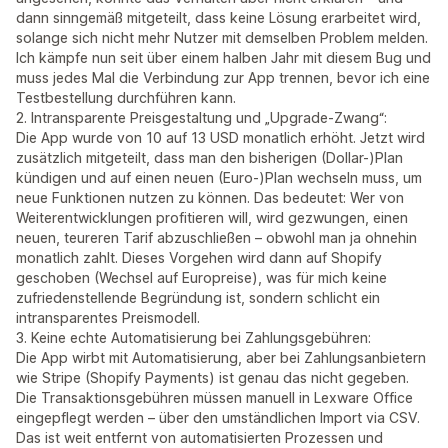
dann sinngemäß mitgeteilt, dass keine Lösung erarbeitet wird,
solange sich nicht mehr Nutzer mit demselben Problem melden.
Ich kämpfe nun seit über einem halben Jahr mit diesem Bug und
muss jedes Mal die Verbindung zur App trennen, bevor ich eine
Testbestellung durchführen kann.
2. Intransparente Preisgestaltung und „Upgrade-Zwang“:
Die App wurde von 10 auf 13 USD monatlich erhöht. Jetzt wird
zusätzlich mitgeteilt, dass man den bisherigen (Dollar-)Plan
kündigen und auf einen neuen (Euro-)Plan wechseln muss, um
neue Funktionen nutzen zu können. Das bedeutet: Wer von
Weiterentwicklungen profitieren will, wird gezwungen, einen
neuen, teureren Tarif abzuschließen – obwohl man ja ohnehin
monatlich zahlt. Dieses Vorgehen wird dann auf Shopify
geschoben (Wechsel auf Europreise), was für mich keine
zufriedenstellende Begründung ist, sondern schlicht ein
intransparentes Preismodell.
3. Keine echte Automatisierung bei Zahlungsgebühren:
Die App wirbt mit Automatisierung, aber bei Zahlungsanbietern
wie Stripe (Shopify Payments) ist genau das nicht gegeben.
Die Transaktionsgebühren müssen manuell in Lexware Office
eingepflegt werden – über den umständlichen Import via CSV.
Das ist weit entfernt von automatisierten Prozessen und