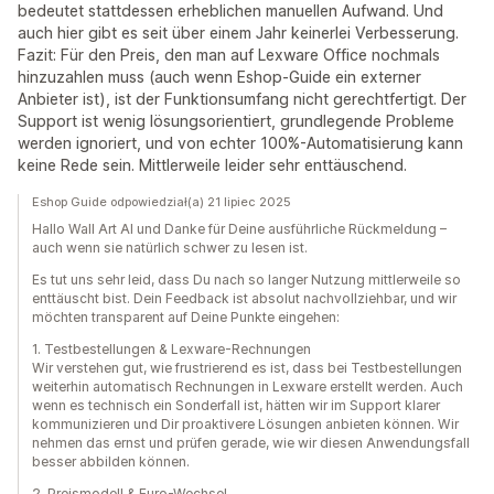
bedeutet stattdessen erheblichen manuellen Aufwand. Und
auch hier gibt es seit über einem Jahr keinerlei Verbesserung.
Fazit: Für den Preis, den man auf Lexware Office nochmals
hinzuzahlen muss (auch wenn Eshop-Guide ein externer
Anbieter ist), ist der Funktionsumfang nicht gerechtfertigt. Der
Support ist wenig lösungsorientiert, grundlegende Probleme
werden ignoriert, und von echter 100%-Automatisierung kann
keine Rede sein. Mittlerweile leider sehr enttäuschend.
Eshop Guide odpowiedział(a) 21 lipiec 2025
Hallo Wall Art AI und Danke für Deine ausführliche Rückmeldung –
auch wenn sie natürlich schwer zu lesen ist.
Es tut uns sehr leid, dass Du nach so langer Nutzung mittlerweile so
enttäuscht bist. Dein Feedback ist absolut nachvollziehbar, und wir
möchten transparent auf Deine Punkte eingehen:
1. Testbestellungen & Lexware-Rechnungen
Wir verstehen gut, wie frustrierend es ist, dass bei Testbestellungen
weiterhin automatisch Rechnungen in Lexware erstellt werden. Auch
wenn es technisch ein Sonderfall ist, hätten wir im Support klarer
kommunizieren und Dir proaktivere Lösungen anbieten können. Wir
nehmen das ernst und prüfen gerade, wie wir diesen Anwendungsfall
besser abbilden können.
2. Preismodell & Euro-Wechsel