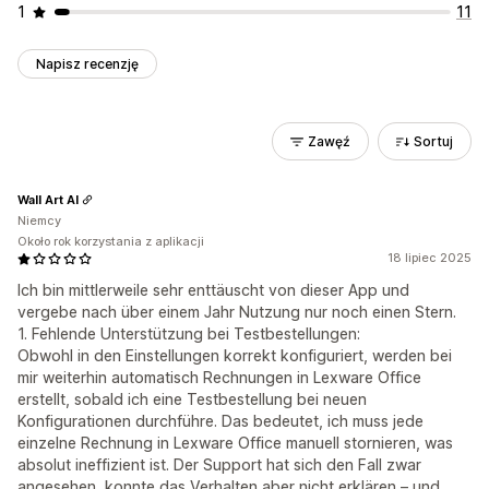
1
11
Napisz recenzję
Zawęź
Sortuj
Wall Art AI
Niemcy
Około rok korzystania z aplikacji
18 lipiec 2025
Ich bin mittlerweile sehr enttäuscht von dieser App und
vergebe nach über einem Jahr Nutzung nur noch einen Stern.
1. Fehlende Unterstützung bei Testbestellungen:
Obwohl in den Einstellungen korrekt konfiguriert, werden bei
mir weiterhin automatisch Rechnungen in Lexware Office
erstellt, sobald ich eine Testbestellung bei neuen
Konfigurationen durchführe. Das bedeutet, ich muss jede
einzelne Rechnung in Lexware Office manuell stornieren, was
absolut ineffizient ist. Der Support hat sich den Fall zwar
angesehen, konnte das Verhalten aber nicht erklären – und