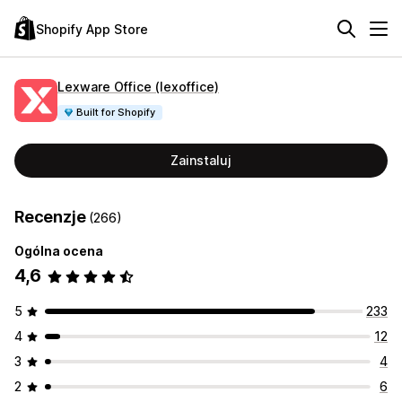
Shopify App Store
Lexware Office (lexoffice)
Built for Shopify
Zainstaluj
Recenzje
(266)
Ogólna ocena
4,6
5
233
4
12
3
4
2
6