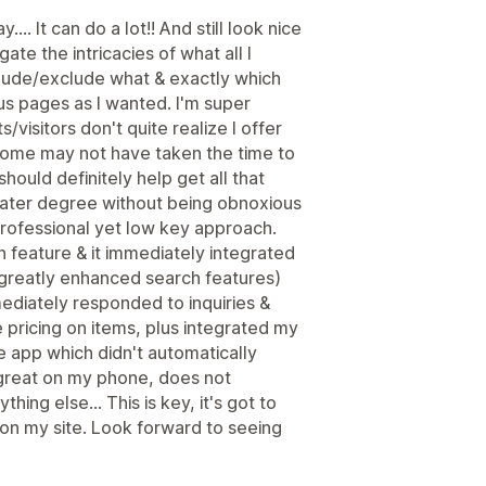
... It can do a lot!! And still look nice
ate the intricacies of what all I
clude/exclude what & exactly which
ous pages as I wanted. I'm super
s/visitors don't quite realize I offer
 some may not have taken the time to
should definitely help get all that
eater degree without being obnoxious
 professional yet low key approach.
h feature & it immediately integrated
greatly enhanced search features)
mediately responded to inquiries &
e pricing on items, plus integrated my
 app which didn't automatically
ks great on my phone, does not
hing else... This is key, it's got to
 on my site. Look forward to seeing