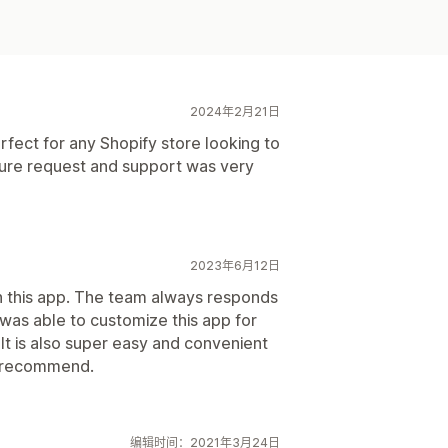
2024年2月21日
fect for any Shopify store looking to
ature request and support was very
2023年6月12日
th this app. The team always responds
I was able to customize this app for
 It is also super easy and convenient
ly recommend.
编辑时间：2021年3月24日