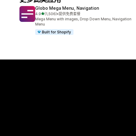
Globo Mega Menu, Navigation
星（满分 5 星）
4.9
(1,506)
•
提供免费套餐
总共 1506 条评论
Mega Menu with images, Drop Down Menu, Navigation
Menu
Built for Shopify