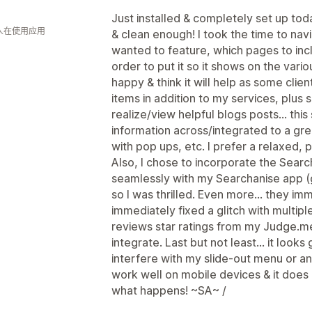
Just installed & completely set up today.
 人在使用应用
& clean enough! I took the time to navig
wanted to feature, which pages to in
order to put it so it shows on the vari
happy & think it will help as some client
items in addition to my services, plus
realize/view helpful blogs posts... this 
information across/integrated to a gr
with pop ups, etc. I prefer a relaxed,
Also, I chose to incorporate the Searc
seamlessly with my Searchanise app (
so I was thrilled. Even more... they im
immediately fixed a glitch with multipl
reviews star ratings from my Judge.me
integrate. Last but not least... it loo
interfere with my slide-out menu or anyt
work well on mobile devices & it does
what happens! ~SA~ /