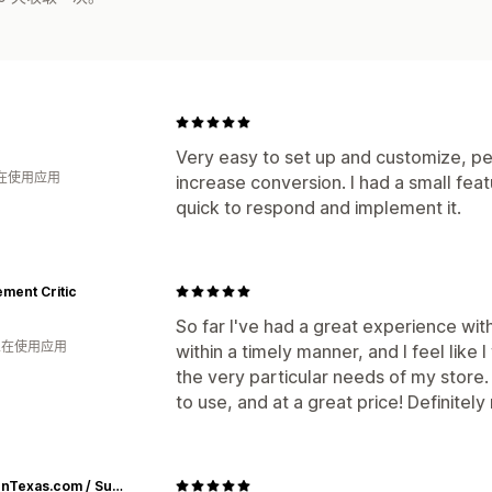
Very easy to set up and customize, per
人在使用应用
increase conversion. I had a small fe
quick to respond and implement it.
ment Critic
So far I've had a great experience wi
 人在使用应用
within a timely manner, and I feel like 
the very particular needs of my store.
to use, and at a great price! Definite
SueAnnTexas.com / Sue Ann's Flying Star Ranch, LLC