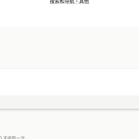
菜单样式
搜索和导航 - 其他
移动菜单
悬浮按钮
侧边栏
浏览
固定导航栏
自定义
颜色和字体
动画
徽章和标签
HTML
0 天收取一次。