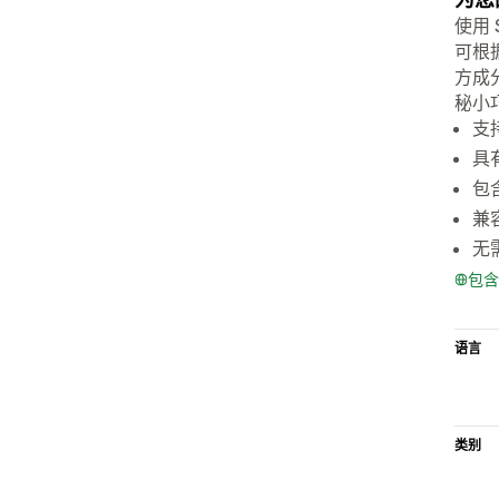
使用
可根
方成
秘小
支
具
包
兼
无
包含
语言
类别