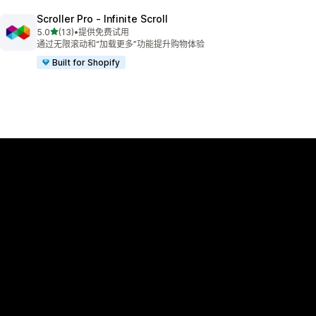
Scroller Pro ‑ Infinite Scroll
星（满分 5 星）
5.0
(13)
•
提供免费试用
总共 13 条评论
通过无限滚动和“加载更多”功能提升购物体验
Built for Shopify