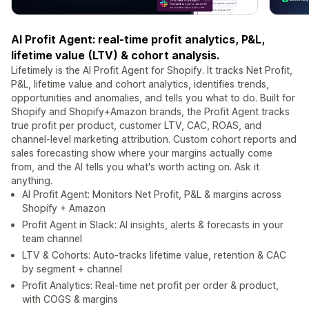
AI Profit Agent: real-time profit analytics, P&L,
lifetime value (LTV) & cohort analysis.
Lifetimely is the AI Profit Agent for Shopify. It tracks Net Profit,
P&L, lifetime value and cohort analytics, identifies trends,
opportunities and anomalies, and tells you what to do. Built for
Shopify and Shopify+Amazon brands, the Profit Agent tracks
true profit per product, customer LTV, CAC, ROAS, and
channel-level marketing attribution. Custom cohort reports and
sales forecasting show where your margins actually come
from, and the AI tells you what's worth acting on. Ask it
anything.
AI Profit Agent: Monitors Net Profit, P&L & margins across
Shopify + Amazon
Profit Agent in Slack: AI insights, alerts & forecasts in your
team channel
LTV & Cohorts: Auto-tracks lifetime value, retention & CAC
by segment + channel
Profit Analytics: Real-time net profit per order & product,
with COGS & margins