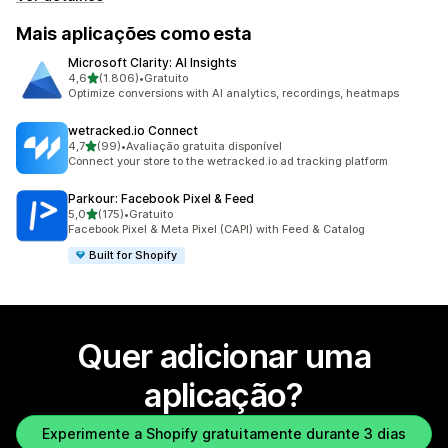
Mais aplicações como esta
Microsoft Clarity: AI Insights
de 5 estrelas
4,6
(1.806)
•
Gratuito
1806 total de avaliações
Optimize conversions with AI analytics, recordings, heatmaps
wetracked.io Connect
de 5 estrelas
4,7
(99)
•
Avaliação gratuita disponível
99 total de avaliações
Connect your store to the wetracked.io ad tracking platform
Parkour: Facebook Pixel & Feed
de 5 estrelas
5,0
(175)
•
Gratuito
175 total de avaliações
Facebook Pixel & Meta Pixel (CAPI) with Feed & Catalog
Built for Shopify
Quer adicionar uma
aplicação?
Experimente a Shopify gratuitamente durante 3 dias