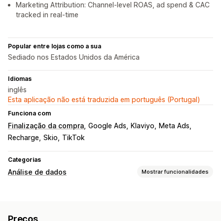
Marketing Attribution: Channel-level ROAS, ad spend & CAC
tracked in real-time
Popular entre lojas como a sua
Sediado nos Estados Unidos da América
Idiomas
inglês
Esta aplicação não está traduzida em português (Portugal)
Funciona com
Finalização da compra
Google Ads
Klaviyo
Meta Ads
Recharge
Skio
TikTok
Categorias
Análise de dados
Mostrar funcionalidades
Comportamento do cliente
Rastreio em tempo real
Rastreio de atividade
Preços
Filtragem de repetição
Segmentação