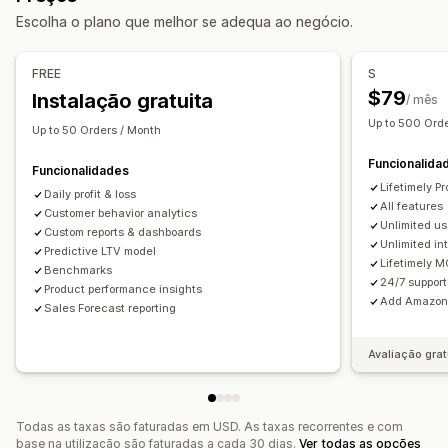
Escolha o plano que melhor se adequa ao negócio.
Valor do tempo de vida (LTV)
Análise da fidelização
Análise de coortes
FREE
S
Marketing e vendas
$79
Instalação gratuita
/ mês
Informações sobre IA
Atribuição de marketing
Up to 500 Ord
Up to 50 Orders / Month
Análise da finalização da compra
ROAS
Funcionalida
Informações sobre lucros
Rastreio de compras
Funcionalidades
Lifetimely Pr
Análise de funil
Rastreio UTM
Rastreio de píxeis
Daily profit & loss
All features
Customer behavior analytics
Unlimited us
Imagens e relatórios
Custom reports & dashboards
Unlimited in
Predictive LTV model
Dashboard de análise de dados
Lifetimely 
Benchmarks
Dashboards personalizados
Relatórios de várias lojas
24/7 support
Product performance insights
Add Amazon 
Avaliação comparativa
Relatórios personalizados
Sales Forecast reporting
Exportação de dados
Análise do histórico
Previsão
Avaliação grat
Calendarização de relatórios
Conformidade com o RGPD
Todas as taxas são faturadas em USD. As taxas recorrentes e com
base na utilização são faturadas a cada 30 dias.
Ver todas as opções