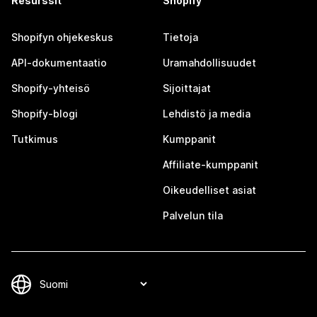
Resurssit
Shopify
Shopifyn ohjekeskus
Tietoja
API-dokumentaatio
Uramahdollisuudet
Shopify-yhteisö
Sijoittajat
Shopify-blogi
Lehdistö ja media
Tutkimus
Kumppanit
Affiliate-kumppanit
Oikeudelliset asiat
Palvelun tila