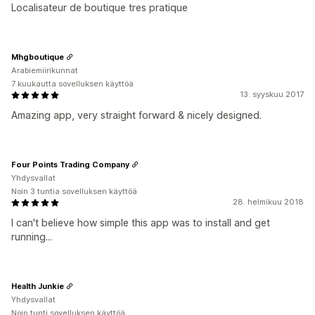
Localisateur de boutique tres pratique
Mhgboutique
Arabiemiirikunnat
7 kuukautta sovelluksen käyttöä
13. syyskuu 2017
Amazing app, very straight forward & nicely designed.
Four Points Trading Company
Yhdysvallat
Noin 3 tuntia sovelluksen käyttöä
28. helmikuu 2018
I can't believe how simple this app was to install and get
running...
Health Junkie
Yhdysvallat
Noin tunti sovelluksen käyttöä