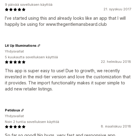
9 päivää sovelluksen käyttöä
21. syyskuu 2017
I've started using this and already looks like an app that I will
happily be using for www.thegentlemansbeard.club
Lit Up Illuminations
Yhdysvallat
5 kuukautta sovelluksen käyttöä
22. helmikuu 2018
This app is super easy to use! Due to growth, we recently
invested in the mid-tier version and love the customization that
it provides. The import functionality makes it super simple to
add new retailer listings.
Petidoux
Yhdysvallat
Noin 2 tuntia sovelluksen käyttöä
8. maaliskuu 2018
So far so good! No bugs, very fast and responsive app.