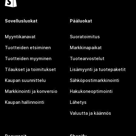
Sovellusluokat
Pääluokat
Myyntikanavat
Suoratoimitus
Tuotteiden etsiminen
Markkinapaikat
Tuotteiden myyminen
Tuotearvostelut
Tilaukset ja toimitukset
Lisämyynti ja tuotepaketit
Kaupan suunnittelu
Sähköpostimarkkinointi
Markkinointi ja konversio
Hakukoneoptimointi
Kaupan hallinnointi
Lähetys
Valuutta ja käännös