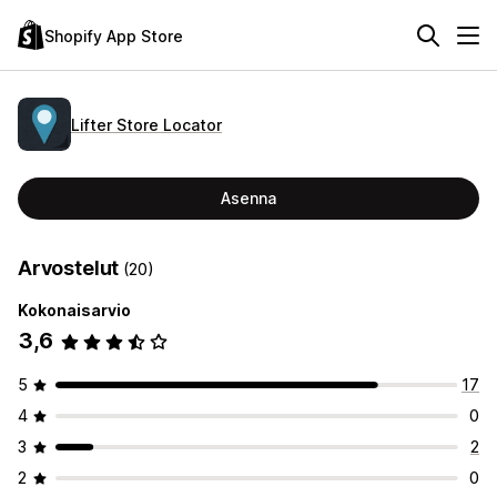
Shopify App Store
Lifter Store Locator
Asenna
Arvostelut
(20)
Kokonaisarvio
3,6
5
17
4
0
3
2
2
0