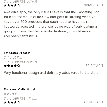
アプリの使用期間：約2ヶ月
2015年9月28日
Awesome app, the only issue I have is that the Targeting Tool
(at least for me) is quite slow and gets frustrating when you
have over 200 products that each need to have their
keywords adjusted. If there was some way of bulk editing a
group of items that have similar features, it would make this
app really fantastic :).
Pet Crates Direct
アメリカ合衆国
アプリの使用期間：約2ヶ月
2016年1月3日
Very functional design and definitely adds value to the store.
Macaroon Collection
南アフリカ
アプリの使用期間：1年以上
2017年5月26日