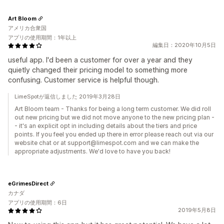
Art Bloom
アメリカ合衆国
アプリの使用期間：1年以上
編集日：2020年10月5日
useful app. I'd been a customer for over a year and they
quietly changed their pricing model to something more
confusing. Customer service is helpful though.
LimeSpotが返信しました 2019年3月28日
Art Bloom team - Thanks for being a long term customer. We did roll
out new pricing but we did not move anyone to the new pricing plan -
- it's an explicit opt in including details about the tiers and price
points. If you feel you ended up there in error please reach out via our
website chat or at support@limespot.com and we can make the
appropriate adjustments. We'd love to have you back!
eGrimesDirect
カナダ
アプリの使用期間：6日
2019年5月8日