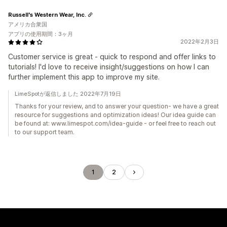
Russell's Western Wear, Inc.
アメリカ合衆国
アプリの使用期間：3ヶ月
2022年2月3日
Customer service is great - quick to respond and offer links to
tutorials! I'd love to receive insight/suggestions on how I can
further implement this app to improve my site.
LimeSpotが返信しました 2022年7月19日
Thanks for your review, and to answer your question- we have a great
resource for suggestions and optimization ideas! Our idea guide can
be found at: www.limespot.com/idea-guide - or feel free to reach out
to our support team.
1
2