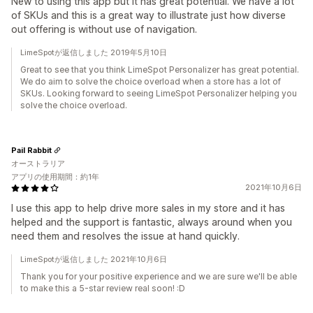
New to using this app but it has great potential. We have a lot
of SKUs and this is a great way to illustrate just how diverse
out offering is without use of navigation.
LimeSpotが返信しました 2019年5月10日
Great to see that you think LimeSpot Personalizer has great potential.
We do aim to solve the choice overload when a store has a lot of
SKUs. Looking forward to seeing LimeSpot Personalizer helping you
solve the choice overload.
Pail Rabbit
オーストラリア
アプリの使用期間：約1年
2021年10月6日
I use this app to help drive more sales in my store and it has
helped and the support is fantastic, always around when you
need them and resolves the issue at hand quickly.
LimeSpotが返信しました 2021年10月6日
Thank you for your positive experience and we are sure we'll be able
to make this a 5-star review real soon! :D