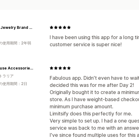
Japan Jewelry Brand Q-pot. International Online Shop
I have been using this app for a long ti
の使用期間：2年弱
customer service is super nice!
Dollhouse Accessories Australia
トラリア
Fabulous app. Didn't even have to wait t
の使用期間：2日
decided this was for me after Day 2!
Originally bought it to create a mini
store. As I have weight-based checkout
minimum purchase amount.
Limitsify does this perfectly for me.
Very simple to set up. I had a one ques
service was back to me with an answer
I've since found multiple uses for this 