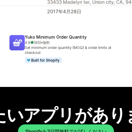
33433 Madelyn ter, Union city, CA, 9
2017年4月28日
Yuko Minimum Order Quantity
5つ星中
4.9
(90)
•
無料
合計レビュー数：90件
Set minimum order quantity (MOQ) & order limits at
checkout
Built for Shopify
たいアプリがあり
Shopifyを3日間無料でお試しください