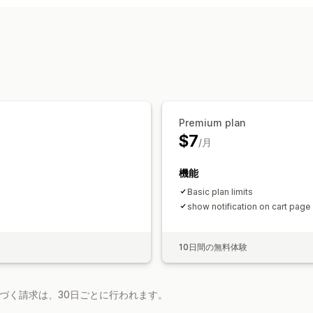
カートベース
最大数量
最小数量
時間
商品固有
バリケーション固有
コレク
通知設定
カートアラート
チェックアウトアラー
カスタムブランディング
カスタムメッ
Premium plan
$7
/月
機能
Basic plan limits
show notification on cart page
10日間の無料体験
基づく請求は、30日ごとに行われます。