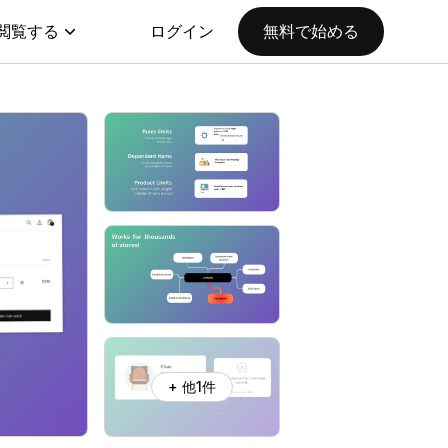
閲覧する
ログイン
無料で始める
+ 他1件