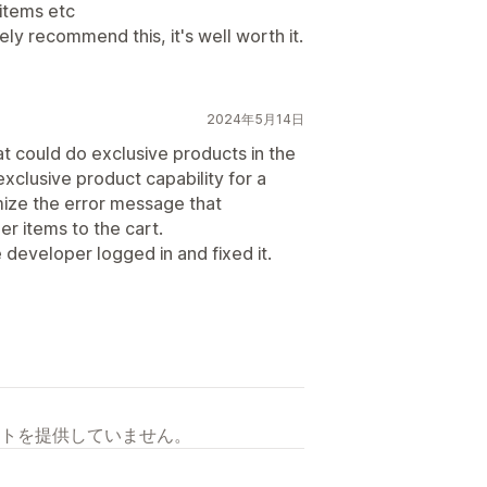
 items etc
ely recommend this, it's well worth it.
2024年5月14日
hat could do exclusive products in the
exclusive product capability for a
ize the error message that
er items to the cart.
 developer logged in and fixed it.
トを提供していません。