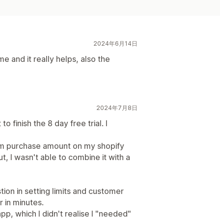
2024年6月14日
me and it really helps, also the
2024年7月8日
o finish the 8 day free trial. I
mum purchase amount on my shopify
, I wasn't able to combine it with a
tion in setting limits and customer
 in minutes.
app, which I didn't realise I "needed"