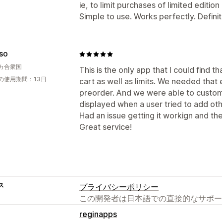
ie, to limit purchases of limited edition
Simple to use. Works perfectly. Definit
SO
カ合衆国
This is the only app that I could find t
の使用期間：13日
cart as well as limits. We needed that 
preorder. And we were able to custom
displayed when a user tried to add oth
Had an issue getting it workign and the
Great service!
ス
プライバシーポリシー
この開発者は日本語での直接的なサポー
reginapps