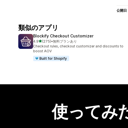
公開日
類似のアプリ
Blockify Checkout Customizer
5つ星中
4.9
(275)
•
無料プランあり
合計レビュー数：275件
Checkout rules, checkout customizer and discounts to
boost AOV
Built for Shopify
使ってみ