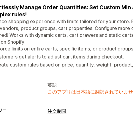
rtlessly Manage Order Quantities: Set Custom Min 
lex rules!
ce shopping experience with limits tailored for your store. E
vendors, product groups, cart properties. Configure more 
red! Works with dynamic carts, cart drawers and static carts
s on Shopify!
orce limits on entire carts, specific items, or product group
tomers get alerts to adjust cart items during checkout.
ate custom rules based on price, quantity, weight, product
英語
このアプリは日本語に翻訳されていませ
リー
注文制限
制限ルール