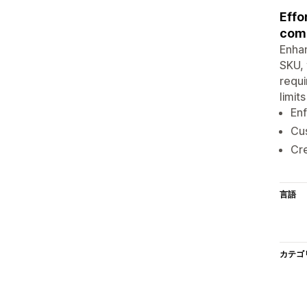
Effo
comp
Enhan
SKU, 
requi
limit
Enf
Cus
Cre
言語
カテゴ