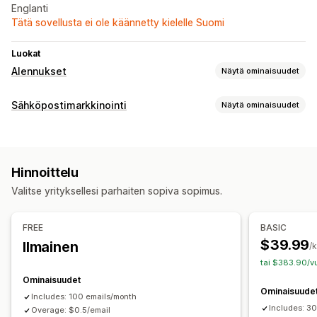
Englanti
Tätä sovellusta ei ole käännetty kielelle Suomi
Luokat
Alennukset
Näytä ominaisuudet
Alennustyypit
Sähköpostimarkkinointi
Näytä ominaisuudet
Alennuskoodit
Kupongit
Kassa-alennukset
Kampanjatyypit
Alennusten hallinnointi
Lomakkeet
Kohdesivut
Alennukset
Palkinnot
Käynnistimet ja säännöt
Automaatiot
Hinnoittelu
Kampanjoiden hallinnointi
Valitse yrityksellesi parhaiten sopiva sopimus.
Käynnistimet ja säännöt
Automaatiot
FREE
BASIC
$39.99
Ilmainen
/
tai $383.90/vu
Ominaisuudet
Ominaisuude
Includes: 100 emails/month
Includes: 3
Overage: $0.5/email