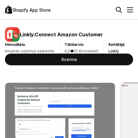
Shopify App Store
Linkly:Connect Amazon Customer
Hinnoittelu
Tähtiarvio
Kehittäjä
Ilmainen sopimus saatavilla
0,0
(0 Arvostelut)
Linkly
Asenna