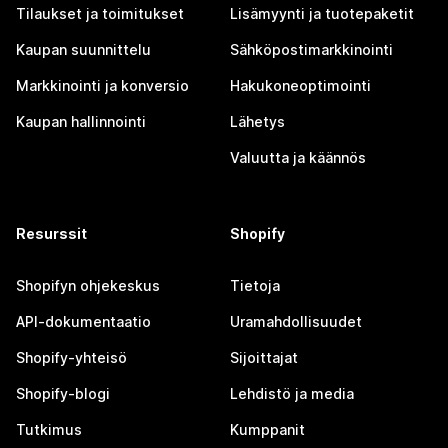
Tilaukset ja toimitukset
Lisämyynti ja tuotepaketit
Kaupan suunnittelu
Sähköpostimarkkinointi
Markkinointi ja konversio
Hakukoneoptimointi
Kaupan hallinnointi
Lähetys
Valuutta ja käännös
Resurssit
Shopify
Shopifyn ohjekeskus
Tietoja
API-dokumentaatio
Uramahdollisuudet
Shopify-yhteisö
Sijoittajat
Shopify-blogi
Lehdistö ja media
Tutkimus
Kumppanit