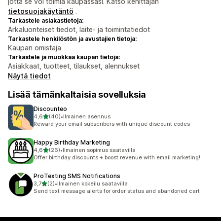
jotta se voi toimia kaupassasi. Katso kehittäjän
tietosuojakäytäntö
.
Tarkastele asiakastietoja:
Arkaluonteiset tiedot, laite- ja toimintatiedot
Tarkastele henkilöstön ja avustajien tietoja:
Kaupan omistaja
Tarkastele ja muokkaa kaupan tietoja:
Asiakkaat, tuotteet, tilaukset, alennukset
Näytä tiedot
Lisää tämänkaltaisia sovelluksia
Discounteo
/ 5 tähteä
4,6
(40)
•
Ilmainen asennus
40 arvostelua yhteensä
Reward your email subscribers with unique discount codes
Happy Birthday Marketing
/ 5 tähteä
4,6
(26)
•
Ilmainen sopimus saatavilla
26 arvostelua yhteensä
Offer birthday discounts + boost revenue with email marketing!
ProTexting SMS Notifications
/ 5 tähteä
3,7
(2)
•
Ilmainen kokeilu saatavilla
2 arvostelua yhteensä
Send text message alerts for order status and abandoned cart