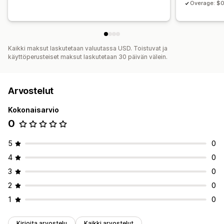
Overage: $0
Kaikki maksut laskutetaan valuutassa USD. Toistuvat ja
käyttöperusteiset maksut laskutetaan 30 päivän välein.
Arvostelut
Kokonaisarvio
0
5
0
4
0
3
0
2
0
1
0
Kirjoita arvostelu
Kaikki arvostelut