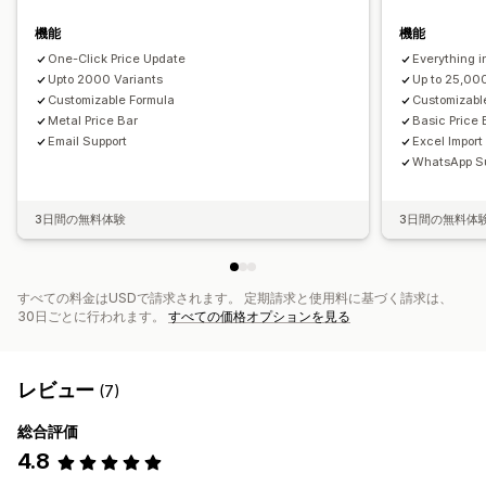
機能
機能
One-Click Price Update
Everything i
Upto 2000 Variants
Up to 25,00
Customizable Formula
Customizabl
Metal Price Bar
Basic Price
Email Support
Excel Import
WhatsApp S
3日間の無料体験
3日間の無料体
すべての料金はUSDで請求されます。 定期請求と使用料に基づく請求は、
30日ごとに行われます。
すべての価格オプションを見る
レビュー
(7)
総合評価
4.8