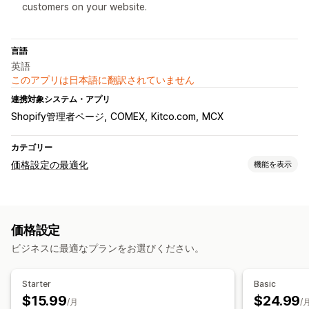
customers on your website.
言語
英語
このアプリは日本語に翻訳されていません
連携対象システム・アプリ
Shopify管理者ページ
COMEX
Kitco.com
MCX
カテゴリー
価格設定の最適化
機能を表示
価格設定管理
割引率によるディスカウント
定額ディスカウント
カスタム価格
価格設定
自動価格再設定
スケジュール
一括編集
ビジネスに最適なプランをお選びください。
Starter
Basic
$15.99
$24.99
/月
/