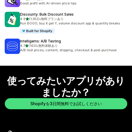
合計レビュー数：78件
Boost profit with AI-driven price tips
Discounty: Bulk Discount Sales
5つ星中
4.9
(1,182)
•
無料プランあり
合計レビュー数：1182件
Run BOGO, buy X get Y, volume discount app & quantity breaks
Built for Shopify
Intelligems: A/B Testing
5つ星中
4.7
(163)
•
無料体験あり
合計レビュー数：163件
A/B test prices, content, shipping, checkout & post-purchase
使ってみたいアプリがあり
ましたか？
Shopifyを3日間無料でお試しください