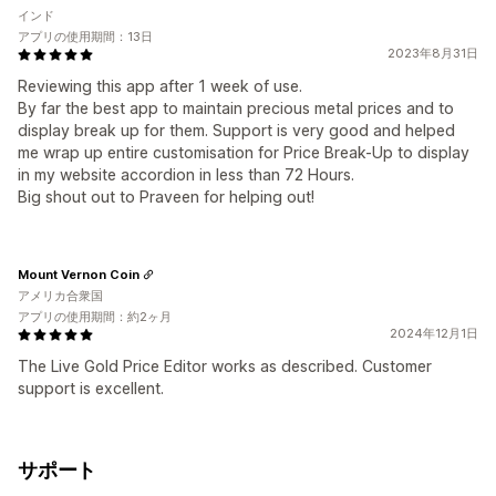
インド
アプリの使用期間：13日
2023年8月31日
Reviewing this app after 1 week of use.
By far the best app to maintain precious metal prices and to
display break up for them. Support is very good and helped
me wrap up entire customisation for Price Break-Up to display
in my website accordion in less than 72 Hours.
Big shout out to Praveen for helping out!
Mount Vernon Coin
アメリカ合衆国
アプリの使用期間：約2ヶ月
2024年12月1日
The Live Gold Price Editor works as described. Customer
support is excellent.
サポート