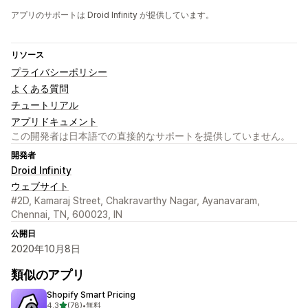
アプリのサポートは Droid Infinity が提供しています。
リソース
プライバシーポリシー
よくある質問
チュートリアル
アプリドキュメント
この開発者は日本語での直接的なサポートを提供していません。
開発者
Droid Infinity
ウェブサイト
#2D, Kamaraj Street, Chakravarthy Nagar, Ayanavaram,
Chennai, TN, 600023, IN
公開日
2020年10月8日
類似のアプリ
Shopify Smart Pricing
5つ星中
4.3
(78)
•
無料