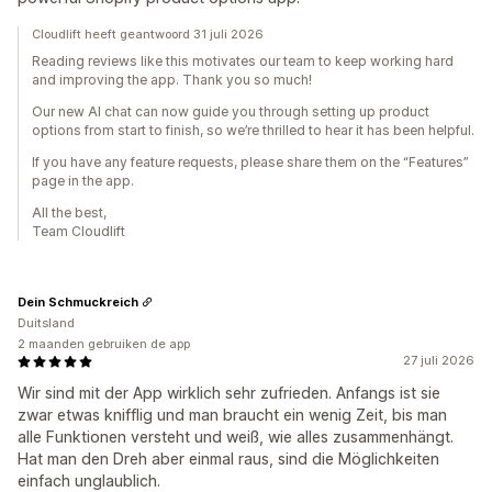
Cloudlift heeft geantwoord 31 juli 2026
Reading reviews like this motivates our team to keep working hard
and improving the app. Thank you so much!
Our new AI chat can now guide you through setting up product
options from start to finish, so we’re thrilled to hear it has been helpful.
If you have any feature requests, please share them on the “Features”
page in the app.
All the best,
Team Cloudlift
Dein Schmuckreich
Duitsland
2 maanden gebruiken de app
27 juli 2026
Wir sind mit der App wirklich sehr zufrieden. Anfangs ist sie
zwar etwas knifflig und man braucht ein wenig Zeit, bis man
alle Funktionen versteht und weiß, wie alles zusammenhängt.
Hat man den Dreh aber einmal raus, sind die Möglichkeiten
einfach unglaublich.