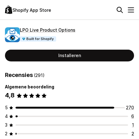
Shopify App Store
LPO Live Product Options
Built for Shopify
Installeren
Recensies
(291)
Algemene beoordeling
4,8
5
270
4
6
3
1
2
2