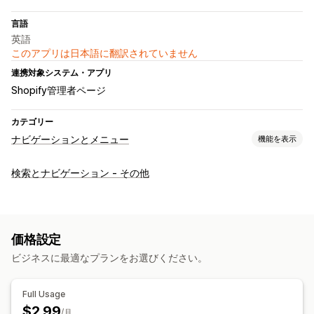
言語
英語
このアプリは日本語に翻訳されていません
連携対象システム・アプリ
Shopify管理者ページ
カテゴリー
ナビゲーションとメニュー
機能を表示
ブラウジング
検索とナビゲーション - その他
無限スクロール
トップに戻る
カスタマイズ
色とフォント
アニメーション
バッジとラベル
価格設定
カスタムアイコン
モバイル対応
ビジネスに最適なプランをお選びください。
Full Usage
$2.99
/月