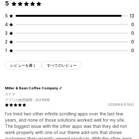
5
5
13
4
0
3
0
2
0
1
0
レビューを書く
すべてのレビュー
Miller & Bean Coffee Company
カナダ
アプリの使用期間：約21時間
2026年6月19日
I’ve tried two other infinite scrolling apps over the last few
years, and none of those solutions worked well for my site.
The biggest issue with the other apps was that they did not
work properly with one of our theme add-ons that shows
customers their recently viewed products. With the other apps,