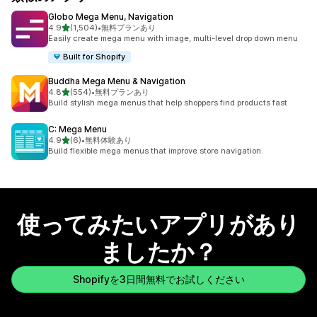
Globo Mega Menu, Navigation
5つ星中
4.9
(1,504)
•
無料プランあり
合計レビュー数：1504件
Easily create mega menu with image, multi-level drop down menu
Built for Shopify
Buddha Mega Menu & Navigation
5つ星中
4.8
(554)
•
無料プランあり
合計レビュー数：554件
Build stylish mega menus that help shoppers find products fast
C: Mega Menu
5つ星中
4.9
(6)
•
無料体験あり
合計レビュー数：6件
Build flexible mega menus that improve store navigation.
使ってみたいアプリがあり
ましたか？
Shopifyを3日間無料でお試しください