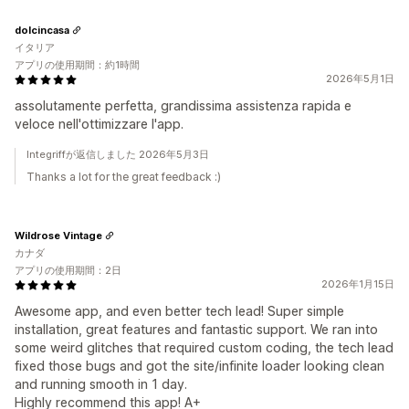
dolcincasa
イタリア
アプリの使用期間：約1時間
2026年5月1日
assolutamente perfetta, grandissima assistenza rapida e
veloce nell'ottimizzare l'app.
Integriffが返信しました 2026年5月3日
Thanks a lot for the great feedback :)
Wildrose Vintage
カナダ
アプリの使用期間：2日
2026年1月15日
Awesome app, and even better tech lead! Super simple
installation, great features and fantastic support. We ran into
some weird glitches that required custom coding, the tech lead
fixed those bugs and got the site/infinite loader looking clean
and running smooth in 1 day.
Highly recommend this app! A+