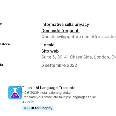
se
Informativa sulla privacy
Domande frequenti
Questo sviluppatore non offre assistenz
patore
Locale
Sito web
Suite 5, 39-41 Chase Side, London, E
ta
6 settembre 2022
T Lab ‑ AI Language Translate
stelle su 5
4,9
(923)
•
Installazione gratuita
923 recensioni totali
Translate your store into multiple languages to sell
globally.
Built for Shopify