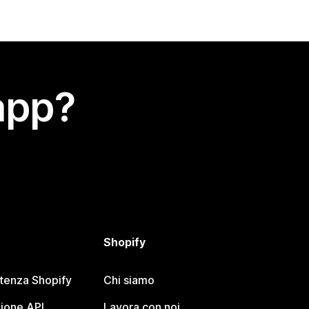
app?
Shopify
stenza Shopify
Chi siamo
ione API
Lavora con noi