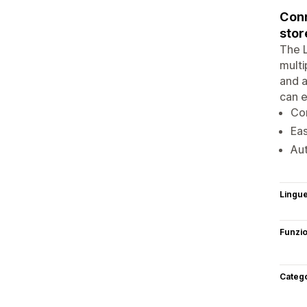
Conn
stor
The L
multi
and a
can e
Co
Eas
Aut
Lingu
Funzi
Categ