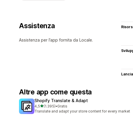
Assistenza
Risor
Assistenza per l’app fornita da Locale.
Svilup
Lancia
Altre app come questa
Shopify Translate & Adapt
stelle su 5
4,5
(1.395)
•
Gratis
1395 recensioni totali
Translate and adapt your store content for every market