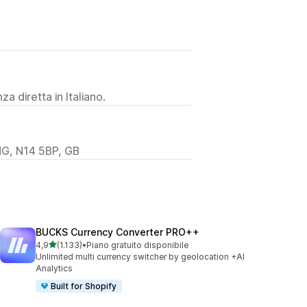
a diretta in Italiano.
NG, N14 5BP, GB
BUCKS Currency Converter PRO++
stelle su 5
4,9
(1.133)
•
Piano gratuito disponibile
1133 recensioni totali
Unlimited multi currency switcher by geolocation +AI
Analytics
Built for Shopify