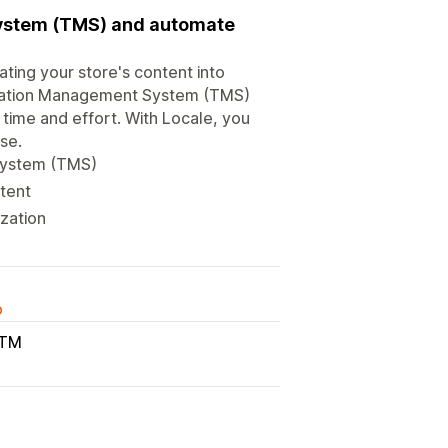
System (TMS) and automate
ating your store's content into
nslation Management System (TMS)
 time and effort. With Locale, you
se.
System (TMS)
ntent
ization
o
TM