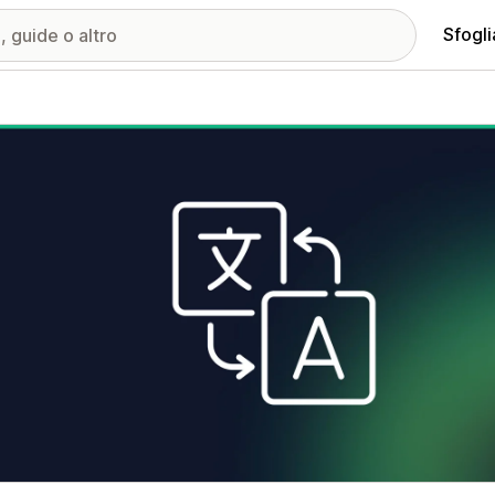
Sfogli
ria immagini in evidenza