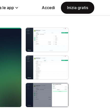
a le app
Accedi
Inizia gratis