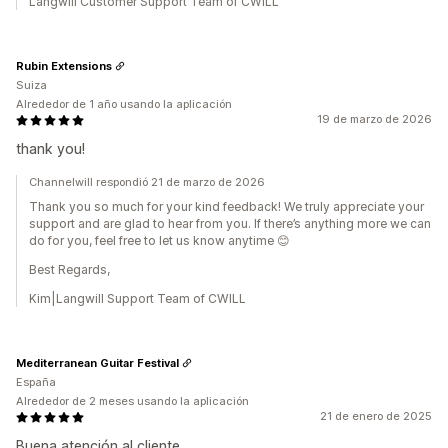
Langwill Customer Support Team of CWILL
Rubin Extensions
Suiza
Alrededor de 1 año usando la aplicación
19 de marzo de 2026
thank you!
Channelwill respondió 21 de marzo de 2026
Thank you so much for your kind feedback! We truly appreciate your
support and are glad to hear from you. If there’s anything more we can
do for you, feel free to let us know anytime 😊
Best Regards,
Kim|Langwill Support Team of CWILL
Mediterranean Guitar Festival
España
Alrededor de 2 meses usando la aplicación
21 de enero de 2025
Buena atención al cliente.