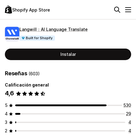
Shopify App Store
Langwill：AI Language Translate
Built for Shopify
Instalar
Reseñas
(603)
Calificación general
4,6
5
530
4
29
3
4
2
4