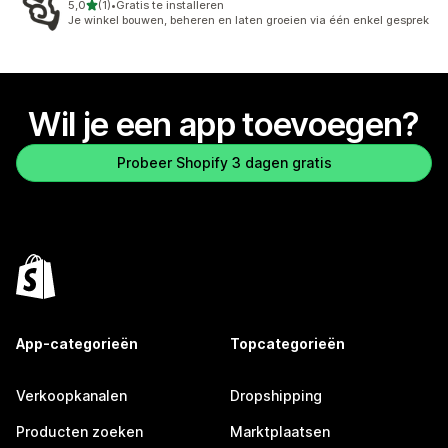
van 5 sterren
5,0
(1)
•
Gratis te installeren
1 recensies in totaal
Je winkel bouwen, beheren en laten groeien via één enkel gesprek
Wil je een app toevoegen?
Probeer Shopify 3 dagen gratis
App-categorieën
Topcategorieën
Verkoopkanalen
Dropshipping
Producten zoeken
Marktplaatsen