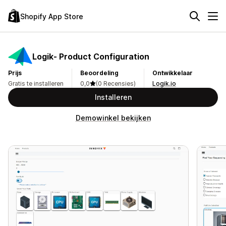
Shopify App Store
Logik‑ Product Configuration
Prijs
Beoordeling
Ontwikkelaar
Gratis te installeren
0,0
(0 Recensies)
Logik.io
Installeren
Demowinkel bekijken