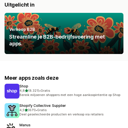
Uitgelicht in
Verkoop B2B
Streamline je B2B-bedrijfsvoering met
apps.
Meer apps zoals deze
Shop
van 5 sterren
4,8
(8.321)
•
Gratis
8321 recensies in totaal
Bereik miljoenen shoppers met een hoge aankoopintentie op Shop
Shopify Collective: Supplier
van 5 sterren
4,5
(671)
•
Gratis
671 recensies in totaal
Deel geselecteerde producten en verkoop via retailers
Manus