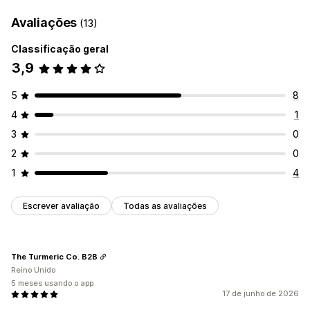
Avaliações
(13)
Classificação geral
3,9
5
8
4
1
3
0
2
0
1
4
Escrever avaliação
Todas as avaliações
The Turmeric Co. B2B
Reino Unido
5 meses usando o app
17 de junho de 2026