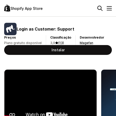
Shopify App Store
Login as Customer: Support
Preços
Classificação
Desenvolvedor
Plano gratuito disponível
3,9
(13)
Magefan
Instalar