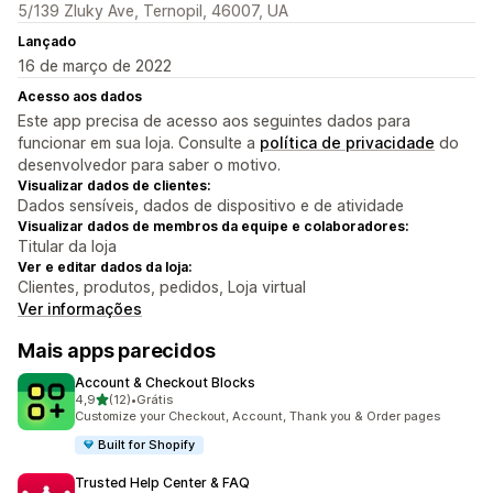
5/139 Zluky Ave, Ternopil, 46007, UA
Lançado
16 de março de 2022
Acesso aos dados
Este app precisa de acesso aos seguintes dados para
funcionar em sua loja. Consulte a
política de privacidade
do
desenvolvedor para saber o motivo.
Visualizar dados de clientes:
Dados sensíveis, dados de dispositivo e de atividade
Visualizar dados de membros da equipe e colaboradores:
Titular da loja
Ver e editar dados da loja:
Clientes, produtos, pedidos, Loja virtual
Ver informações
Mais apps parecidos
Account & Checkout Blocks
de 5 estrelas
4,9
(12)
•
Grátis
12 avaliações ao todo
Customize your Checkout, Account, Thank you & Order pages
Built for Shopify
Trusted Help Center & FAQ