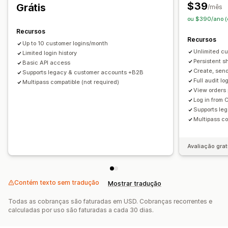
$39
Grátis
/mês
ou $390/ano (
Recursos
Recursos
Up to 10 customer logins/month
Unlimited c
Limited login history
Persistent s
Basic API access
Create, send
Supports legacy & customer accounts +B2B
Full audit l
Multipass compatible (not required)
View orders 
Log in from 
Supports le
Multipass co
Avaliação grat
Contém texto sem tradução
Mostrar tradução
Todas as cobranças são faturadas em USD. Cobranças recorrentes e
calculadas por uso são faturadas a cada 30 dias.