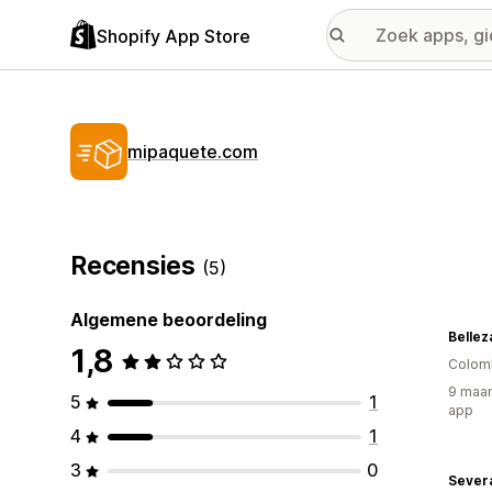
Shopify App Store
mipaquete.com
Recensies
(5)
Algemene beoordeling
Bellez
1,8
Colom
9 maan
5
1
app
4
1
3
0
Sever