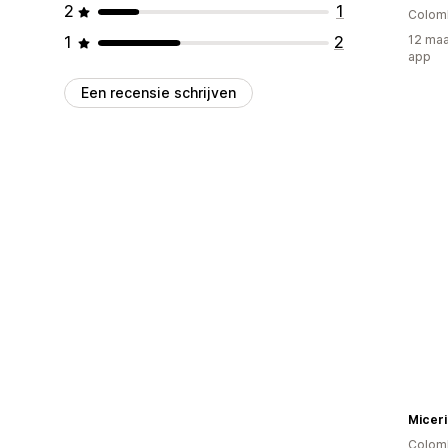
2
1
Colom
1
2
12 maa
app
Een recensie schrijven
Micer
Colom