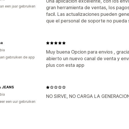
Una aplicacion excelente, con los en
an een jaar gebruiken
gran herramienta de ventas, los pagos
p
facil. Las actualizaciones pueden ge
que el personal de soporte no pueda 
na
bia
Muy buena Opcion para envios , graci
en gebruiken de app
abierto un nuevo canal de venta y envio
plus con esta app
 JEANS
bia
NO SIRVE, NO CARGA LA GENERACION
er een uur gebruiken
p