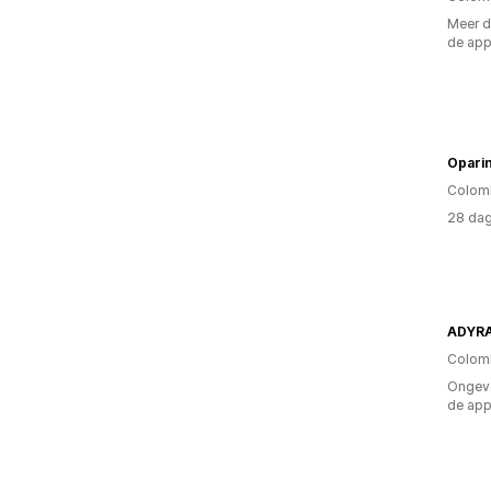
Meer d
de ap
Opari
Colom
28 dag
ADYRA
Colom
Ongeve
de ap