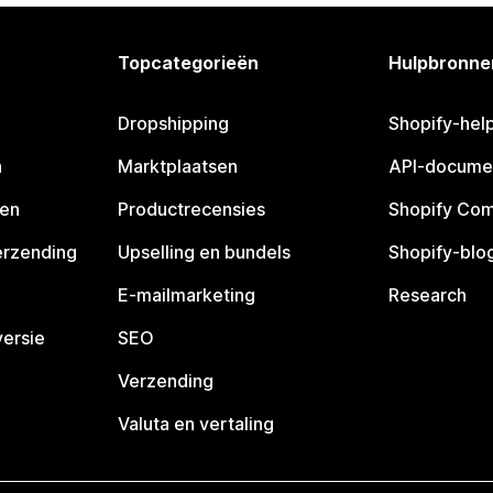
Topcategorieën
Hulpbronne
Dropshipping
Shopify-hel
n
Marktplaatsen
API-docume
pen
Productrecensies
Shopify Co
erzending
Upselling en bundels
Shopify-blo
E-mailmarketing
Research
ersie
SEO
Verzending
Valuta en vertaling