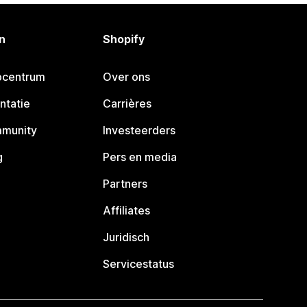
n
Shopify
pcentrum
Over ons
ntatie
Carrières
mmunity
Investeerders
g
Pers en media
Partners
Affiliates
Juridisch
Servicestatus