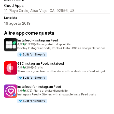
Good Apps
11 Playa Circle, Aliso Viejo, CA, 92656, US
Lanciata
16 agosto 2019
Altre app come questa
Instafeed ‑ Instagram Feed
stelle su 5
4,9
(1.929)
•
Piano gratuito disponibile
1929 recensioni totali
Display Instagram feeds, Reels & Insta UGC as shoppable videos
Built for Shopify
GSC Instagram Feed, Instafeed
stelle su 5
4,9
(204)
•
Gratis
204 recensioni totali
Show Instagram feed on the store with a sleek instafeed widget
Built for Shopify
Instafeed for Instagram Feed
stelle su 5
4,9
(372)
•
Piano gratuito disponibile
372 recensioni totali
Instagram Feed + Stories with shoppable Insta Feed posts
Built for Shopify