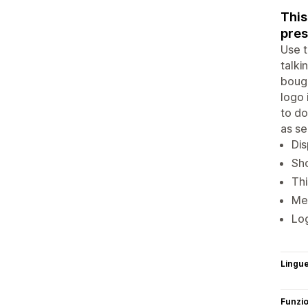
This
pres
Use t
talki
bough
logo 
to do
as se
Dis
Sho
Thi
Mer
Log
Lingu
Funzi