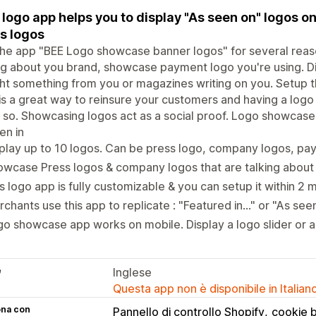
 logo app helps you to display "As seen on" logos 
s logos
he app "BEE Logo showcase banner logos" for several reas
ng about you brand, showcase payment logo you're using. 
t something from you or magazines writing on you. Setup th
is a great way to reinsure your customers and having a logo 
 so. Showcasing logos act as a social proof. Logo showcase
en in
play up to 10 logos. Can be press logo, company logos, pa
wcase Press logos & company logos that are talking about
s logo app is fully customizable & you can setup it within 2 
chants use this app to replicate : "Featured in..." or "As seen 
o showcase app works on mobile. Display a logo slider or a
e
Inglese
Questa app non è disponibile in Italian
ona con
Pannello di controllo Shopify
cookie 