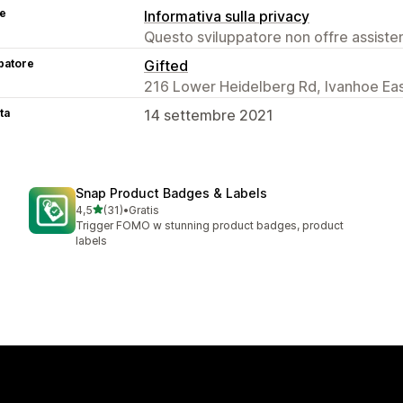
se
Informativa sulla privacy
Questo sviluppatore non offre assistenz
patore
Gifted
216 Lower Heidelberg Rd, Ivanhoe Eas
ta
14 settembre 2021
Snap Product Badges & Labels
stelle su 5
4,5
(31)
•
Gratis
31 recensioni totali
Trigger FOMO w stunning product badges, product
labels