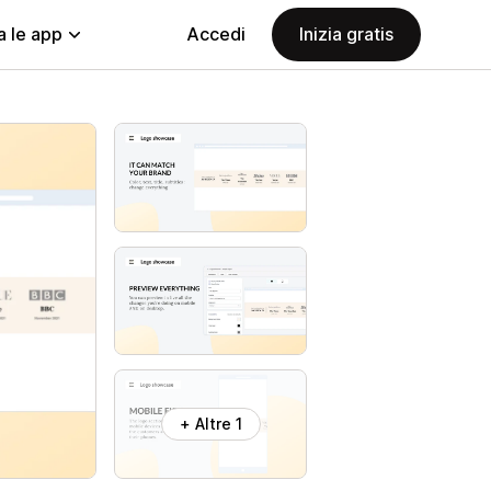
a le app
Accedi
Inizia gratis
+ Altre 1