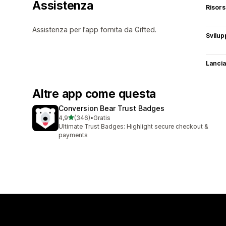
Assistenza
Risor
Assistenza per l’app fornita da Gifted.
Svilup
Lancia
Altre app come questa
Conversion Bear Trust Badges
stelle su 5
4,9
(346)
•
Gratis
346 recensioni totali
Ultimate Trust Badges: Highlight secure checkout &
payments