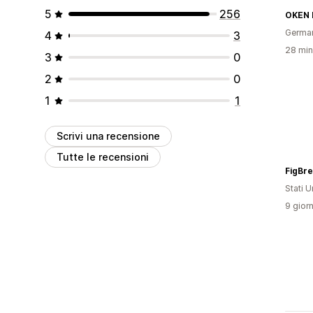
5
256
OKEN 
Germa
4
3
28 minu
3
0
2
0
1
1
Scrivi una recensione
Tutte le recensioni
FigBr
Stati Un
9 giorn