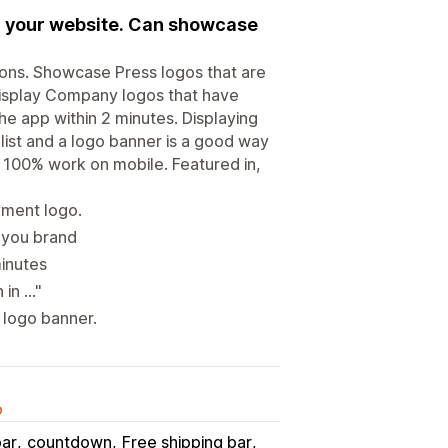
on your website. Can showcase
ons. Showcase Press logos that are
Display Company logos that have
e app within 2 minutes. Displaying
list and a logo banner is a good way
 100% work on mobile. Featured in,
yment logo.
 you brand
minutes
in ..."
 logo banner.
o
bar
countdown
Free shipping bar