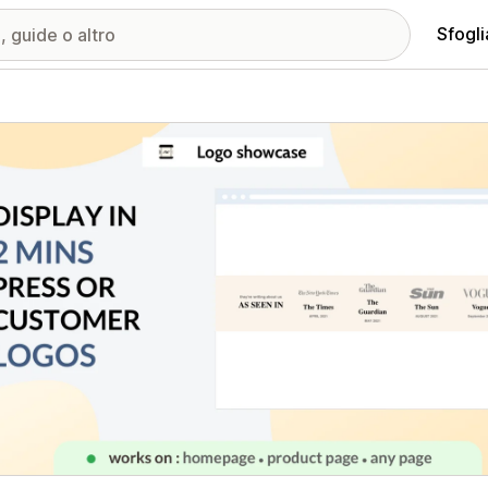
Sfogli
ria immagini in evidenza