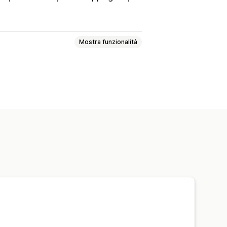
Mostra funzionalità
to personalizzato
Font
Stile
ivo per dispositivi mobili
utomatico
Barra degli annunci
rello
Pagina di check-out
testazione
Sezione hero
 prodotti
Pagina di ricerca