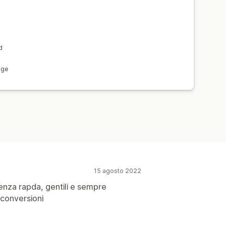
d
age
15 agosto 2022
enza rapda, gentili e sempre
 conversioni