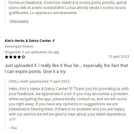
fornire un feedback. Il servizio clienti è la nostra prima priorità, quindi
siamo lieti di averlo soddisfatto! La tua attività rende il nostro lavoro
gratificante. Lo apprezzo sinceramente.
-Mariadella
Kim's Herbs & Detox Center
Verenigde Staten
Ongeveer 2 uur gebruiken de app
11 april 2023
Just uploaded it. I really like it thus far.... especially the fact that
I can expire points. Give it a try.
CWILL heeft geantwoord 11 april 2023
Hello, Kim's Herbs & Detox Center! 👋 Thank you for providing us with
your feedback, we appreciate it a lot. If you may encounter a problem
while navigating the app, please kindly contact us, and we will assist
you right away. If you have any opinions or suggestions we are
interested in hearing them. If there is no problem and you are happy
with our service we will be glad to hear about your latest experience.
☺️💛
- Pia