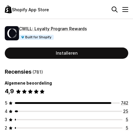
Shopify App Store
CWILL: Loyalty Program Rewards
Built for Shopify
Installeren
Recensies
(781)
Algemene beoordeling
4,9
5
742
4
25
3
5
2
5