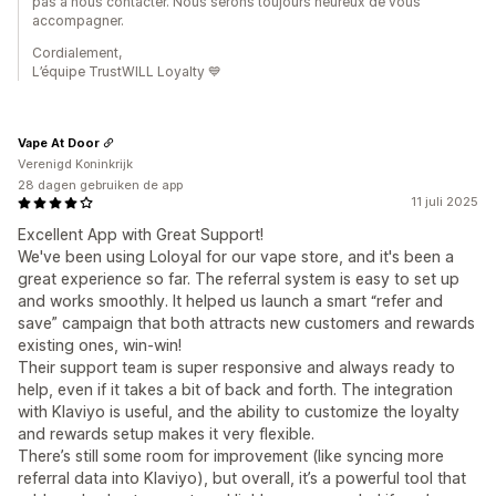
pas à nous contacter. Nous serons toujours heureux de vous
accompagner.
Cordialement,
L’équipe TrustWILL Loyalty 💙
Vape At Door
Verenigd Koninkrijk
28 dagen gebruiken de app
11 juli 2025
Excellent App with Great Support!
We've been using Loloyal for our vape store, and it's been a
great experience so far. The referral system is easy to set up
and works smoothly. It helped us launch a smart “refer and
save” campaign that both attracts new customers and rewards
existing ones, win-win!
Their support team is super responsive and always ready to
help, even if it takes a bit of back and forth. The integration
with Klaviyo is useful, and the ability to customize the loyalty
and rewards setup makes it very flexible.
There’s still some room for improvement (like syncing more
referral data into Klaviyo), but overall, it’s a powerful tool that