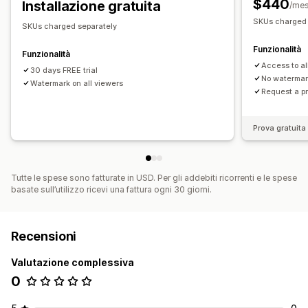
$440
Installazione gratuita
/me
SKUs charged 
SKUs charged separately
Funzionalità
Funzionalità
Access to all
30 days FREE trial
No waterma
Watermark on all viewers
Request a pr
Prova gratuita 
Tutte le spese sono fatturate in USD. Per gli addebiti ricorrenti e le spese
basate sull’utilizzo ricevi una fattura ogni 30 giorni.
Recensioni
Valutazione complessiva
0