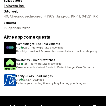
Sviluppatore
Lolozem Inc.
Sito web
40, Cheonggyecheon-ro, #1309, Jung-gu, KR-11, 04521, KR
Lanciata
19 gennaio 2022
Altre app come questa
Camouflage: Hide Sold Variants
stelle su 5
5,0
(260)
•
Piano gratuito disponibile
260 recensioni totali
Hide/style sold-out & unwanted variants to streamline shopping
Swatchify ‑ Color Swatches
stelle su 5
4,6
(25)
•
Piano gratuito disponibile
25 recensioni totali
Grow sale with Variant Swatch, Variant Image, Color Variants
Lazify ‑ Lazy Load Images
stelle su 5
3,2
(6)
•
$4.99/mese
6 recensioni totali
Reduce your loading times by lazy loading your images