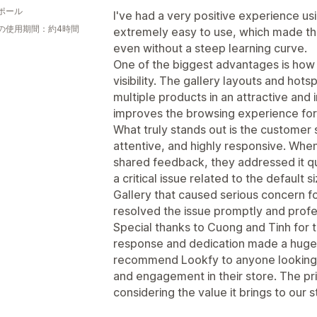
ポール
I've had a very positive experience us
の使用期間：約4時間
extremely easy to use, which made th
even without a steep learning curve.
One of the biggest advantages is how
visibility. The gallery layouts and hot
multiple products in an attractive and 
improves the browsing experience for
What truly stands out is the customer 
attentive, and highly responsive. Whe
shared feedback, they addressed it qu
a critical issue related to the default 
Gallery that caused serious concern f
resolved the issue promptly and profes
Special thanks to Cuong and Tinh for t
response and dedication made a huge d
recommend Lookfy to anyone looking 
and engagement in their store. The pri
considering the value it brings to our s