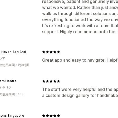
responsive, patient and genuinely inve
what we wanted. Rather than just answ
walk us through different solutions a
everything functioned the way we env
It's refreshing to work with a team tha
support. Highly recommend both the a
r Haven Sdn Bhd
シア
Great app and easy to navigate. Helpfu
の使用期間：約3時間
em Centre
トラリア
The staff were very helpful and the ap
の使用期間：10日
a custom design gallery for handmake
sons Singapore