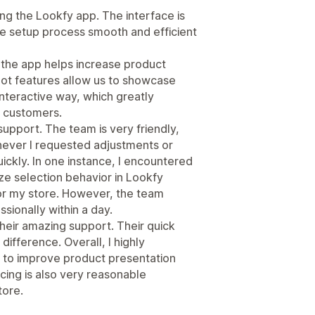
ing the Lookfy app. The interface is
e setup process smooth and efficient
 the app helps increase product
spot features allow us to showcase
interactive way, which greatly
 customers.
support. The team is very friendly,
never I requested adjustments or
ickly. In one instance, I encountered
size selection behavior in Lookfy
or my store. However, the team
sionally within a day.
heir amazing support. Their quick
ifference. Overall, I highly
to improve product presentation
cing is also very reasonable
tore.