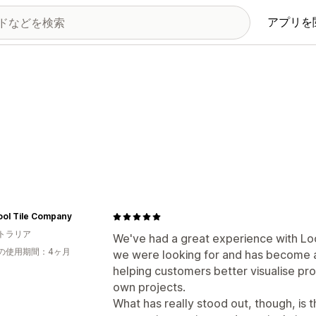
アプリを
ool Tile Company
トラリア
We've had a great experience with Lo
の使用期間：4ヶ月
we were looking for and has become an
helping customers better visualise prod
own projects.
What has really stood out, though, is 