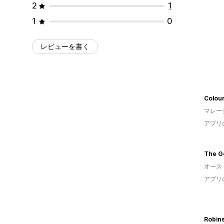
2
1
1
0
レビューを書く
Colou
マレー
アプリ
The G
オース
アプリ
Robin