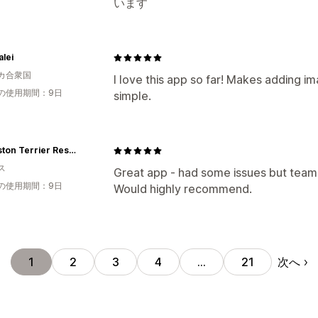
います
lei
カ合衆国
I love this app so far! Makes adding 
の使用期間：9日
simple.
UK Boston Terrier Rescue
ス
Great app - had some issues but team 
の使用期間：9日
Would highly recommend.
次へ
1
2
3
4
…
21