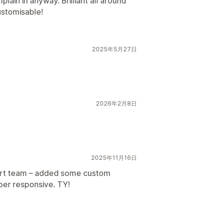
lain in anyway. Brilliant all around
ustomisable!
2025年5月27日
2026年2月8日
2025年11月16日
ort team – added some custom
per responsive. TY!