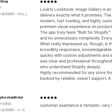
sShop
ア
Lookfy Lookbook: Image Gallery is an e
の使用期間：1年以上
delivers exactly what it promises. The
modern, fast-loading, and highly cust
premium visual experience on product
The app truly feels “Built for Shopify”
and no unnecessary complexity. Everyt
What really impressed us, though, is t
incredibly responsive, knowledgeable
quickly with custom adjustments and 
was clear and professional throughout.
who understand Shopify deeply.
Highly recommended for any store tha
backed by reliable, expert support. A 
yKorshakBridal
カ合衆国
customer assistance is fantastic. ver
の使用期間：2ヶ月