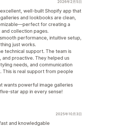
2026年2月5日
xcellent, well-built Shopify app that
 galleries and lookbooks are clean,
omizable—perfect for creating a
 and collection pages.
: smooth performance, intuitive setup,
hing just works.
he technical support. The team is
, and proactive. They helped us
styling needs, and communication
 This is real support from people
t wants powerful image galleries
five-star app in every sense!
2025年10月3日
y fast and knowledgable