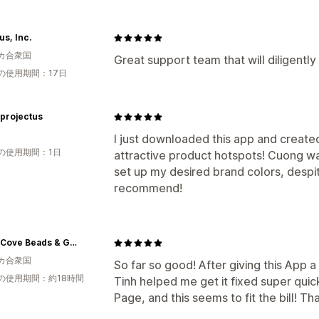
s, Inc.
カ合衆国
Great support team that will diligentl
の使用期間：17日
projectus
I just downloaded this app and creat
の使用期間：1日
attractive product hotspots! Cuong w
set up my desired brand colors, despit
recommend!
Island Cove Beads & Gallery
カ合衆国
So far so good! After giving this App a
の使用期間：約18時間
Tinh helped me get it fixed super quick
Page, and this seems to fit the bill! T