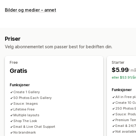
Gallerityper
Bilder og medier – annet
Karusell
Kollasj
Kjøp looken
Lookbook
Lysboks
Portefølje
Murstein
Rutenett
Rad
Liste
Glider
Video
UGC
Priser
Tilpasning
Velg abonnementet som passer best for bedriften din.
Tilpassede stiler
Tilpasset CSS
Masseopplasting
Dra-og-slipp-redigeringsverktøy
Undertekster
SEO
Free
Starter
Bildezoom
Effekter når musepekeren holdes over
$5.99
Gratis
/ m
Mobilresponsiv
Kjøpbare tagger
Flere språk
eller $53.91/å
Funksjoner
Funksjoner
Create 1 Gallery
All in Free p
50 Photos Each Gallery
Create 10 Ga
Souce: Images
250 Photos 
Lifetime Free
Souce: Produ
Multiple layouts
Premium Tem
Shop The Look
Email & 24/7
Email & Live Chat Support
Not available
No brandmark