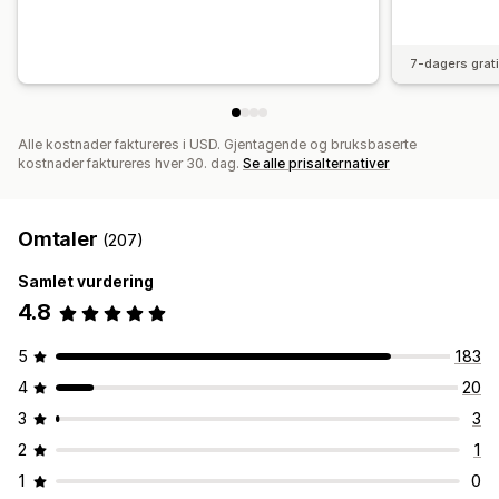
7-dagers grat
Alle kostnader faktureres i USD. Gjentagende og bruksbaserte
kostnader faktureres hver 30. dag.
Se alle prisalternativer
Omtaler
(207)
Samlet vurdering
4.8
5
183
4
20
3
3
2
1
1
0