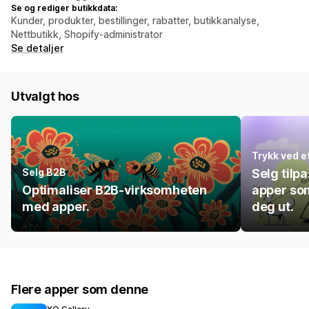
Se og rediger butikkdata:
Kunder, produkter, bestillinger, rabatter, butikkanalyse,
Nettbutikk, Shopify-administrator
Se detaljer
Utvalgt hos
Trykk ved e
Selg B2B
Selg til
Optimaliser B2B-virksomheten
apper som 
med apper.
deg ut.
Flere apper som denne