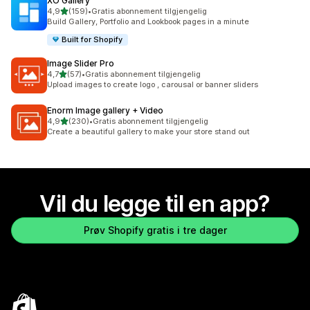
XO Gallery
av 5 stjerner
4,9
(159)
•
Gratis abonnement tilgjengelig
Totalt 159 omtaler
Build Gallery, Portfolio and Lookbook pages in a minute
Built for Shopify
Image Slider Pro
av 5 stjerner
4,7
(57)
•
Gratis abonnement tilgjengelig
Totalt 57 omtaler
Upload images to create logo , carousal or banner sliders
Enorm Image gallery + Video
av 5 stjerner
4,9
(230)
•
Gratis abonnement tilgjengelig
Totalt 230 omtaler
Create a beautiful gallery to make your store stand out
Vil du legge til en app?
Prøv Shopify gratis i tre dager