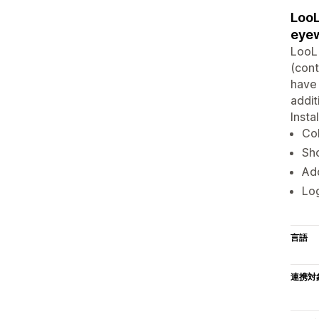
LooL
eye
LooL 
(cont
have 
addit
Insta
Col
Sho
Add
Log
言語
連携対