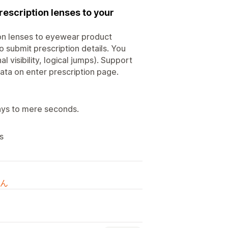
escription lenses to your
on lenses to eyewear product
 submit prescription details. You
l visibility, logical jumps). Support
ata on enter prescription page.
ays to mere seconds.
s
ん