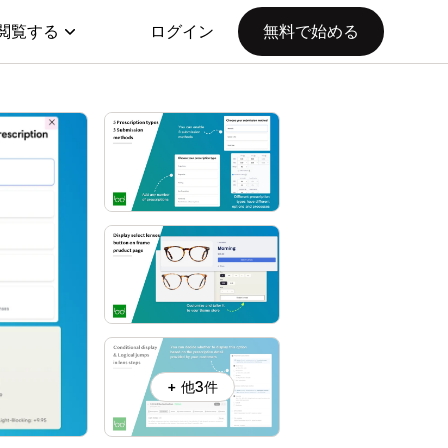
閲覧する
ログイン
無料で始める
+ 他3件