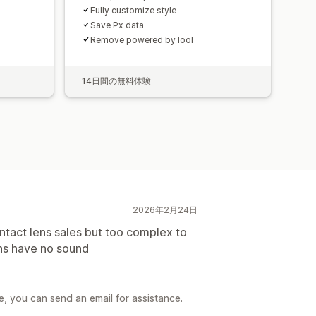
Fully customize style
Save Px data
Remove powered by lool
14日間の無料体験
2026年2月24日
ntact lens sales but too complex to
ons have no sound
, you can send an email for assistance.