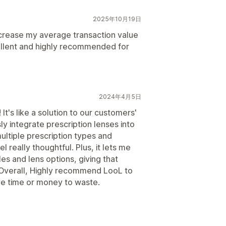
2025年10月19日
increase my average transaction value
cellent and highly recommended for
2024年4月5日
It's like a solution to our customers'
ly integrate prescription lenses into
multiple prescription types and
 really thoughtful. Plus, it lets me
s and lens options, giving that
! Overall, Highly recommend LooL to
e time or money to waste.