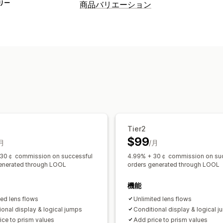
リー
商品バリエーション
カスタマイズ
チェックボックス
条件付きロジック
カスタムテキスト
カスタムHTML
翻
価格
一括価格設定
条件ベースの価格設定
在庫
在庫切れの非表示
在庫ありの表示
自
Tier2
$99
月
/月
 30￠ commission on successful
4.99% + 30￠ commission on suc
enerated through LOOL
orders generated through LOOL
機能
ted lens flows
Unlimited lens flows
ional display & logical jumps
Conditional display & logical 
ice to prism values
Add price to prism values