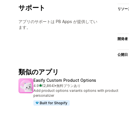
サポート
リソー
アプリのサポートは PB Apps が提供してい
ます。
開発者
公開日
類似のアプリ
Easify Custom Product Options
5つ星中
4.9
(2,864)
•
無料プランあり
合計レビュー数：2864件
Add product options variants options with product
personalizer
Built for Shopify