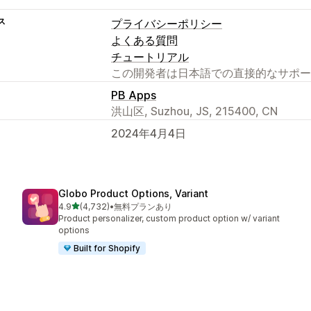
ス
プライバシーポリシー
よくある質問
チュートリアル
この開発者は日本語での直接的なサポー
PB Apps
洪山区, Suzhou, JS, 215400, CN
2024年4月4日
Globo Product Options, Variant
5つ星中
4.9
(4,732)
•
無料プランあり
合計レビュー数：4732件
Product personalizer, custom product option w/ variant
options
Built for Shopify