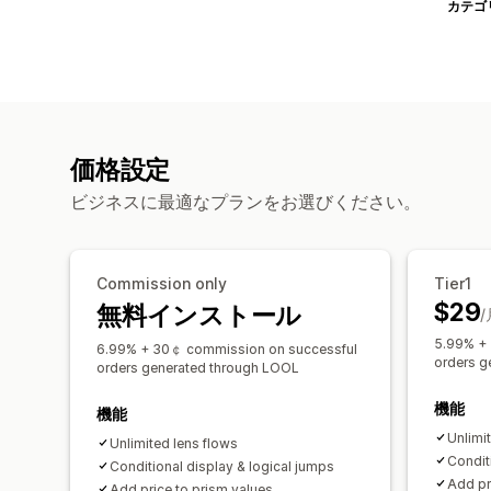
カテゴ
価格設定
ビジネスに最適なプランをお選びください。
Commission only
Tier1
$29
無料インストール
/
5.99% +
6.99% + 30￠ commission on successful
orders g
orders generated through LOOL
機能
機能
Unlimi
Unlimited lens flows
Condit
Conditional display & logical jumps
Add pr
Add price to prism values