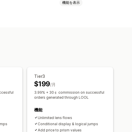
機能を表示
フォント
ラジオボタン
訳
バリエーションの表示
カスタム価格
動的価格設定
アドオン
動更新
Tier3
$199
/月
cessful
3.99% + 30￠ commission on successful
orders generated through LOOL
機能
Unlimited lens flows
jumps
Conditional display & logical jumps
Add price to prism values