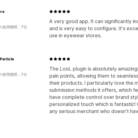
ore
A very good app. It can significantly 
の使用期間：7日
and is very easy to configure. It's ex
use in eyewear stores.
Particle
The LooL plugin is absolutely amazing! 
の使用期間：7分
pain points, allowing them to seamless
their products. I particularly love the 
submission methods it offers, which feel
have complete control over brand style
personalized touch which is fantastic
any serious merchant who doesn't hav