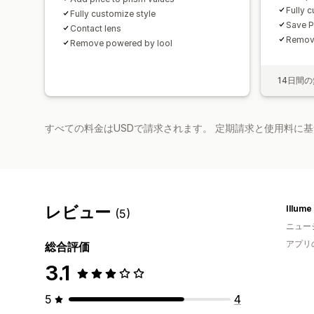
Fully 
Fully customize style
Save P
Contact lens
Remove
Remove powered by lool
14日間
すべての料金はUSDで請求されます。 定期請求と使用料に
レビュー
Illume
(5)
ニュー
アプリ
総合評価
3.1
5
4