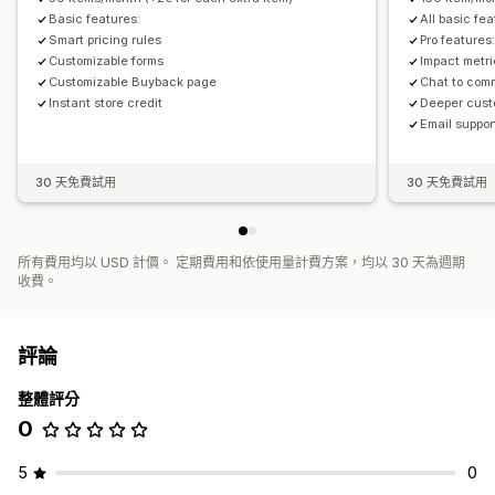
Basic features:
All basic fe
Smart pricing rules
Pro features
Customizable forms
Impact metr
Customizable Buyback page
Chat to com
Instant store credit
Deeper custo
Email suppor
30 天免費試用
30 天免費試用
所有費用均以 USD 計價。 定期費用和依使用量計費方案，均以 30 天為週期
收費。
評論
整體評分
0
5
0