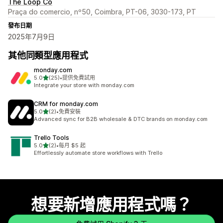
The Loop Co
Praça do comercio, nº50, Coimbra, PT-06, 3030-173, PT
發布日期
2025年7月9日
其他同類型應用程式
monday.com
滿分 5 顆星
5.0
(25)
•
提供免費試用
共有 25 則評價
Integrate your store with monday.com
CRM for monday.com
滿分 5 顆星
5.0
(2)
•
免費安裝
共有 2 則評價
Advanced sync for B2B wholesale & DTC brands on monday.com
Trello Tools
滿分 5 顆星
5.0
(2)
•
每月 $5 起
共有 2 則評價
Effortlessly automate store workflows with Trello
想要新增應用程式嗎？