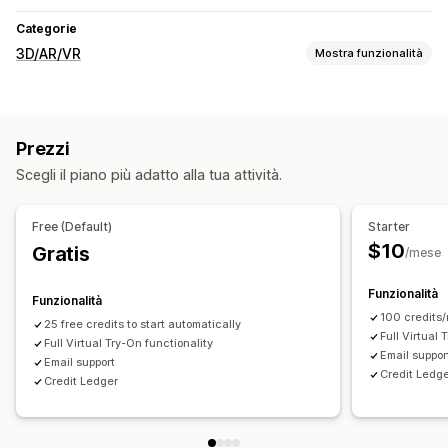
Categorie
3D/AR/VR
Mostra funzionalità
Visualizzazione
Camerino virtuale
Basato sull’IA
Prezzi
Personalizzazione
Scegli il piano più adatto alla tua attività.
Immagini
Caricamento di file
Free (Default)
Starter
$10
Gratis
/mese
Funzionalità
Funzionalità
100 credits
25 free credits to start automatically
Full Virtual 
Full Virtual Try-On functionality
Email suppor
Email support
Credit Ledg
Credit Ledger