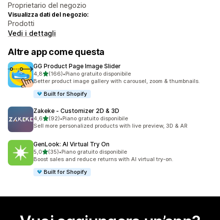
Proprietario del negozio
Visualizza dati del negozio:
Prodotti
Vedi i dettagli
Altre app come questa
GG Product Page Image Slider
stelle su 5
4,8
(166)
•
Piano gratuito disponibile
166 recensioni totali
Better product image gallery with carousel, zoom & thumbnails.
Built for Shopify
Zakeke ‑ Customizer 2D & 3D
stelle su 5
4,6
(92)
•
Piano gratuito disponibile
92 recensioni totali
Sell more personalized products with live preview, 3D & AR
GenLook: AI Virtual Try On
stelle su 5
5,0
(35)
•
Piano gratuito disponibile
35 recensioni totali
Boost sales and reduce returns with AI virtual try-on.
Built for Shopify