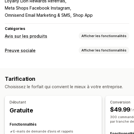
Loyalty Lion Rewards Referrals
Meta Shops Facebook Instagram
Omnisend Email Marketing & SMS
Shop App
Catégories
Avis sur les produits
Afficher les fonctionnalités
Options d’affichage
Preuve sociale
Afficher les fonctionnalités
Témoignages
Avis photo
Avis vidéo
Types de contenus
Évaluations par étoiles
Badges
Carrousels
CGU
Photos
Vidéos
Avis
Galeries de supports multimédias
Mise en page en grille
Tarification
Onglets ou barres latérales
Page contenant tous les avis
Options d’affichage
Choisissez le forfait qui convient le mieux à votre entreprise.
Meilleurs avis
Caractéristiques des avis
Nombre d’avis
Notifications personnalisées
Multilingue
Résumés des avis
Regroupement de produits
Filtrage
Flux achetables
Mises en page personnalisées
Débutant
Conversion
Extraits enrichis
$49.99
Gratuite
Analyses de données
/
Méthodes pour recueillir des avis
300 commandes
Suivi de l’engagement
Suivi des conversions
par tranche d
Requêtes par e-mail
CGU sur les médias sociaux
Fonctionnalités
Pop-ups
Formulaires
Promotions
Parrainages
E-mails de demande d’avis et rappels
Fonctionnalit