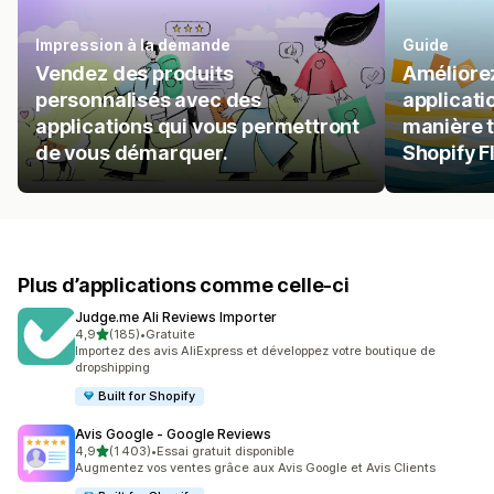
Impression à la demande
Guide
Vendez des produits
Améliorez
personnalisés avec des
applicati
applications qui vous permettront
manière 
de vous démarquer.
Shopify F
Plus d’applications comme celle-ci
Judge.me Ali Reviews Importer
étoile(s) sur 5
4,9
(185)
•
Gratuite
185 avis au total
Importez des avis AliExpress et développez votre boutique de
dropshipping
Built for Shopify
Avis Google ‑ Google Reviews
étoile(s) sur 5
4,9
(1 403)
•
Essai gratuit disponible
1403 avis au total
Augmentez vos ventes grâce aux Avis Google et Avis Clients