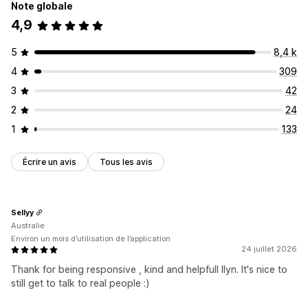
Note globale
4,9
5
8,4 k
4
309
3
42
2
24
1
133
Écrire un avis
Tous les avis
Sellyy
Australie
Environ un mois d’utilisation de l’application
24 juillet 2026
Thank for being responsive , kind and helpfull Ilyn. It's nice to
still get to talk to real people :)