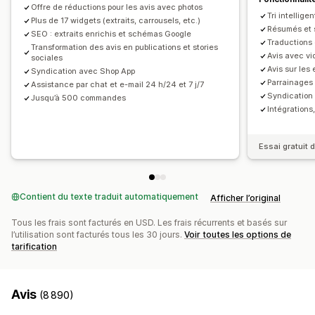
Offre de réductions pour les avis avec photos
Import et export
Migration des avis
Association d’avis
Tri intellige
Plus de 17 widgets (extraits, carrousels, etc.)
Automatisations
Requêtes personnalisées
Résumés et st
SEO : extraits enrichis et schémas Google
Traductions 
Transformation des avis en publications et stories
Avis avec vi
sociales
Avis sur les
Syndication avec Shop App
Parrainages :
Assistance par chat et e-mail 24 h/24 et 7 j/7
Syndication 
Jusqu’à 500 commandes
Intégrations
Essai gratuit d
Contient du texte traduit automatiquement
Afficher l’original
Tous les frais sont facturés en USD. Les frais récurrents et basés sur
l’utilisation sont facturés tous les 30 jours.
Voir toutes les options de
tarification
Avis
(8 890)