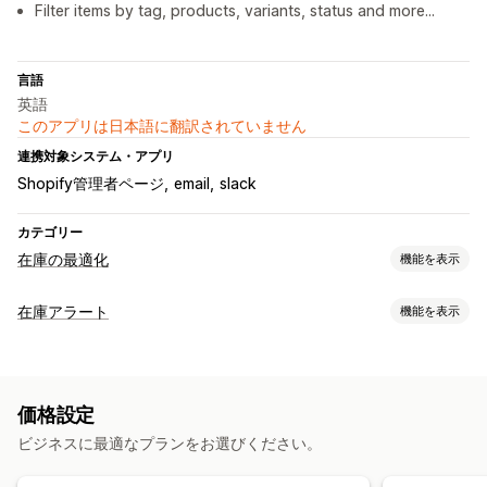
Filter items by tag, products, variants, status and more...
言語
英語
このアプリは日本語に翻訳されていません
連携対象システム・アプリ
Shopify管理者ページ
email
slack
カテゴリー
在庫の最適化
機能を表示
在庫管理
在庫アラート
機能を表示
在庫追跡
複数ロケーション
リアルタイム更新
SKU
在庫計画
通知
通知と分析
自動アラート
手動アラート
バッチ送信
在庫僅少
メール
補充通知
補充リマインダー
在庫僅少アラート
在庫切れ通知
価格設定
在庫切れ
カスタムアラート
しきい値アラート
カスタムレポート
メール通知
分析
ビジネスに最適なプランをお選びください。
カスタマイズ
アラート設定
通知テンプレート