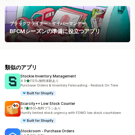
ブラックフライデー・サイバーマンデー
BFCMシーズンの準備に役立つアプリ
類似のアプリ
Stockie Inventory Management
5つ星中
4.9
(121)
•
無料体験あり
合計レビュー数：121件
Purchase Orders & Inventory Forecasting - Restock On Time
Built for Shopify
Scarcity++ Low Stock Counter
5つ星中
4.7
(83)
•
無料プランあり
合計レビュー数：83件
Hurrify limited stock urgency with FOMO low stock countdown
Built for Shopify
Stockroom ‑ Purchase Orders