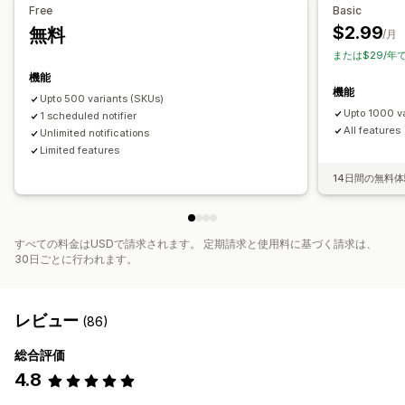
Free
Basic
$2.99
無料
分析とレポート
/月
または$29/年
在庫レポート
在庫追跡
機能
機能
Upto 500 variants (SKUs)
Upto 1000 v
1 scheduled notifier
All features
Unlimited notifications
Limited features
14日間の無料
すべての料金はUSDで請求されます。 定期請求と使用料に基づく請求は、
30日ごとに行われます。
レビュー
(86)
総合評価
4.8