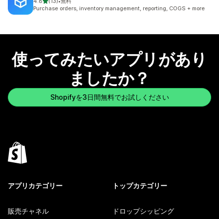
5つ星中
4.8
(13)
•
無料
合計レビュー数：13件
Purchase orders, inventory management, reporting, COGS + more
使ってみたいアプリがあり
ましたか？
Shopifyを3日間無料でお試しください
アプリカテゴリー
トップカテゴリー
販売チャネル
ドロップシッピング