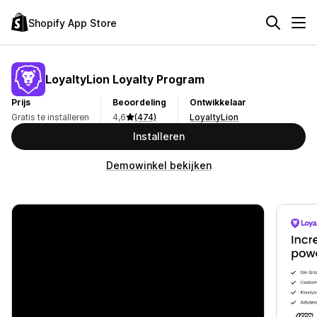
Shopify App Store
LoyaltyLion Loyalty Program
Prijs
Beoordeling
Ontwikkelaar
Gratis te installeren
4,6
(474)
LoyaltyLion
Installeren
Demowinkel bekijken