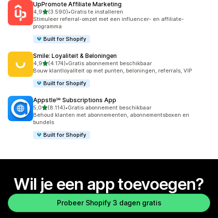
UpPromote Affiliate Marketing
van 5 sterren
4,9
(3.590)
•
Gratis te installeren
3590 recensies in totaal
Stimuleer referral-omzet met een influencer- en affiliate-
programma
Built for Shopify
Smile: Loyaliteit & Beloningen
van 5 sterren
4,9
(4.174)
•
Gratis abonnement beschikbaar
4174 recensies in totaal
Bouw klantloyaliteit op met punten, beloningen, referrals, VIP
Built for Shopify
Appstle℠ Subscriptions App
van 5 sterren
5,0
(8.114)
•
Gratis abonnement beschikbaar
8114 recensies in totaal
Behoud klanten met abonnementen, abonnementsboxen en
bundels
Built for Shopify
Wil je een app toevoegen?
Probeer Shopify 3 dagen gratis