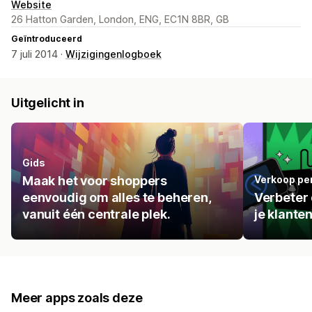
Website
26 Hatton Garden, London, ENG, EC1N 8BR, GB
Geïntroduceerd
7 juli 2014 ·
Wijzigingenlogboek
Uitgelicht in
Gids
Maak het voor shoppers
Verkoop per
eenvoudig om alles te beheren,
Verbeter 
vanuit één centrale plek.
je klante
Meer apps zoals deze