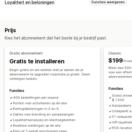
Loyaliteit en beloningen
Functies weergeven
Soorten programma's
Beloningsprogramma's
Lidmaatschappen
VIP-niveaus
Prijs
Referrals
Abonnementen
Programma's op maat
Kies het abonnement dat het beste bij je bedrijf past.
Beloningen die je kunt aanbieden
Punten
Kortingen
Coupons
Cadeaus
Cadeaubonnen
Gratis abonnement
Classic
Winkeltegoed
POS-beloningen
Verzendtarieven
$199
Gratis te installeren
/maa
Gratis verzending
Gratis producten
Vroege toegang
Meer dan 500 
Begin gratis en we werken met je samen om je
Exclusieve toegang
Lidmaatschapsvoordelen
voor een offer
abonnement te upgraden naarmate je groeit. Geen
abonnemente
verborgen kosten.
Evenementen
Diensten
Donaties
Beloningen op maat
Functies
Functies
Gratis ontwe
400 bestellingen per maand
$ 1.500
Punten voor activiteiten op de site
Aanpasbare 
Kortingsbeloningen in £ en %
Onbeperkt aa
Opties voor branding en aanpassingen
5*-onboardi
Loyaliteitsanalyses en klantsegmenten
VIP-loyalite
Realtime meldingen op de site
POS-locatie
Kies uit 7 vooraf geschreven talen