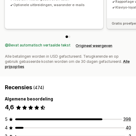
Rapportage 
Optionele uitbreidingen, waaronder e-mails
Klaviyo-loya
Gratis proefp
Bevat automatisch vertaalde tekst
Origineel weergeven
Alle betalingen worden in USD gefactureerd. Terugkerende en op
gebruik gebaseerde kosten worden om de 30 dagen gefactureerd.
Alle
prijsopties
Recensies
(474)
Algemene beoordeling
4,6
5
398
4
40