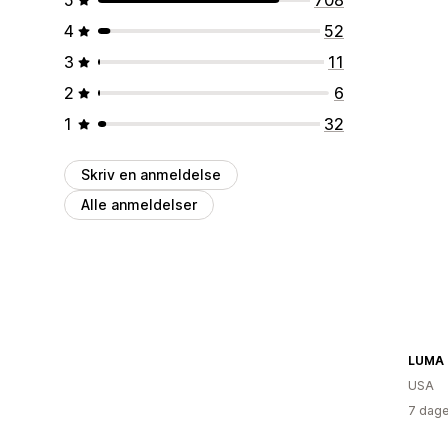
4
52
3
11
2
6
1
32
Skriv en anmeldelse
Alle anmeldelser
LUMA 
USA
7 dage