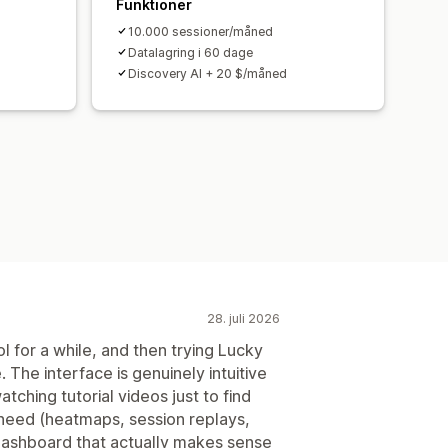
Funktioner
10.000 sessioner/måned
Datalagring i 60 dage
Discovery AI + 20 $/måned
28. juli 2026
l for a while, and then trying Lucky
The interface is genuinely intuitive
ching tutorial videos just to find
 need (heatmaps, session replays,
a dashboard that actually makes sense