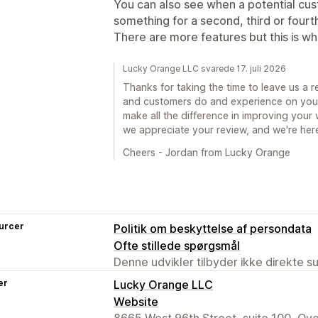
You can also see when a potential cu
something for a second, third or fourt
There are more features but this is wh
Lucky Orange LLC svarede 17. juli 2026
Thanks for taking the time to leave us a r
and customers do and experience on your
make all the difference in improving your
we appreciate your review, and we're her
Cheers - Jordan from Lucky Orange
urcer
Politik om beskyttelse af persondata
Ofte stillede spørgsmål
Denne udvikler tilbyder ikke direkte s
er
Lucky Orange LLC
Website
8665 West 96th Street, suite 100, Ove