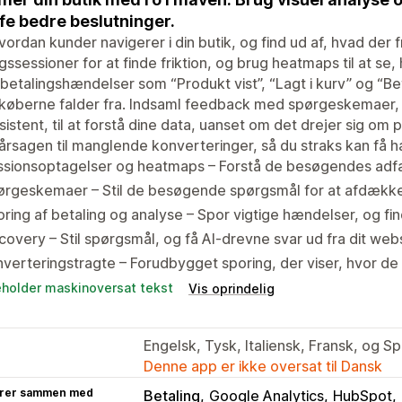
fe bedre beslutninger.
vordan kunder navigerer i din butik, og find ud af, hvad der 
ssessioner for at finde friktion, og brug heatmaps til at 
betalingshændelser som “Produkt vist”, “Lagt i kurv” og “Bet
 køberne falder fra. Indsaml feedback med spørgeskemaer,
sistent, til at forstå dine data, uanset om det drejer sig o
 årsagen til manglende konverteringer, så du straks kan få ha
ssionsoptagelser og heatmaps – Forstå de besøgendes adf
rgeskemaer – Stil de besøgende spørgsmål for at afdække 
ring af betaling og analyse – Spor vigtige hændelser, og find
covery – Stil spørgsmål, og få AI-drevne svar ud fra dit web
verteringstragte – Forudbygget sporing, der viser, hvor 
eholder maskinoversat tekst
Vis oprindelig
Engelsk, Tysk, Italiensk, Fransk, og S
Denne app er ikke oversat til Dansk
rer sammen med
Betaling
Google Analytics
HubSpot