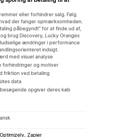
fremmer eller forhindrer salg. Følg
se, hvad der fanger opmærksomheden.
aling påbegyndt” for at finde ud af,
 og brug Discovery, Lucky Oranges
m pludselige ændringer i performance
ndlingsorienteret indsigt.
ærd med visuel analyse
forhindringer og motiver
 friktion ved betaling
sites data
de besøgende opgiver deres køb
pansk
Optimizely
Zapier