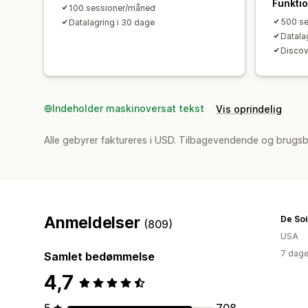
Funkti
100 sessioner/måned
500 s
Datalagring i 30 dage
Datala
Discov
Indeholder maskinoversat tekst
Vis oprindelig
Alle gebyrer faktureres i USD. Tilbagevendende og brugs
Anmeldelser
De Soi
(809)
USA
7 dage
Samlet bedømmelse
4,7
5
708