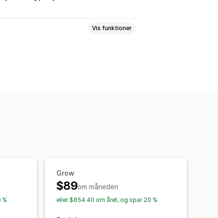
Vis funktioner
entsporing
gsfilter
Segmentering
lyse
Købssporing
Tragtanalyse
xelsporing
r
Tilpassede kontrolpaneler
Grow
kationer
$89
om måneden
0 %
eller $854.40 om året, og spar 20 %