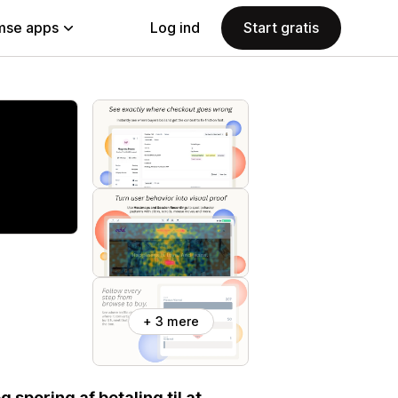
se apps
Log ind
Start gratis
+ 3 mere
 sporing af betaling til at