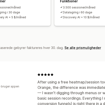
oner
Funktioner
essioner/måned
3.500 sessioner/måned
gring i 30 dage
Datalagring i 60 dage
ery AI + 5 $/måned
Discovery AI + 10 $/måned
baserede gebyrer faktureres hver 30. dag.
Se alle prismuligheder
After using a free heatmap/session too
 bruger appen
Orange, the difference was immediate. 
— I wasn't digging through menus or wat
basic session recordings. Everything I
conversion funnels) is right there in 