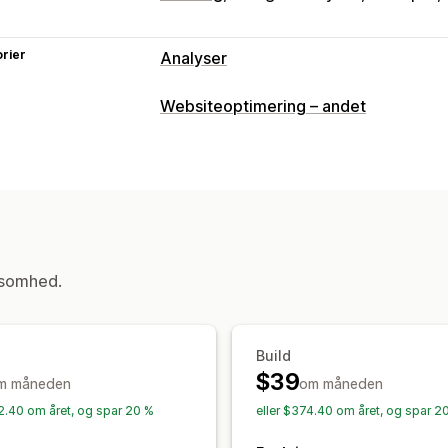
rier
Analyser
Kundeadfærd
Websiteoptimering – andet
Sporing i realtid
Aktivitetssporing
Ev
Genafspilning af session
Genafspilnin
Sidevisninger
Kohorteanalyse
Markedsføring og salg
Markedsføringstildeling
Betalingsana
ksomhed.
UTM-sporing
Forladt indkøbskurv
Pi
Visualiseringer og rapporter
Heatmaps
Kontrolpanel med analyse
Build
Dataeksport
Historisk analyse
Notifi
$39
m måneden
om måneden
82.40 om året, og spar 20 %
eller $374.40 om året, og spar 2