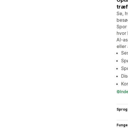
træf
Se, h
besøg
Spor 
hvor
AI-as
eller
Se
Spø
Spo
Dis
Kon
Ind
Sprog
Funge