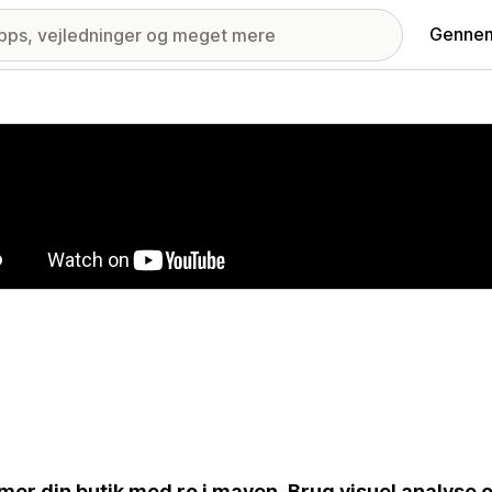
Gennem
ri med udvalgte billeder
mer din butik med ro i maven. Brug visuel analyse og