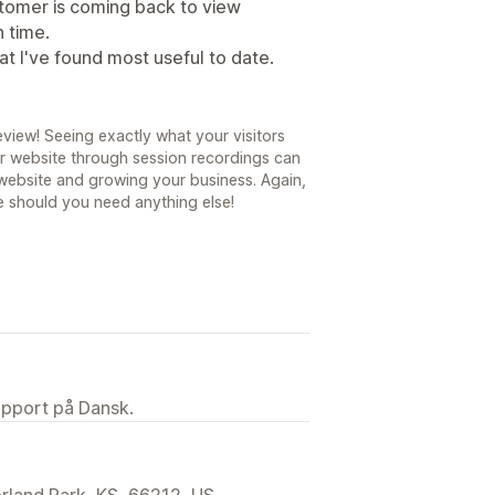
stomer is coming back to view
h time.
at I've found most useful to date.
eview! Seeing exactly what your visitors
 website through session recordings can
 website and growing your business. Again,
e should you need anything else!
upport på Dansk.
rland Park, KS, 66212, US