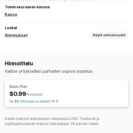
Toimii seuraavan kanssa:
Kassa
Luokat
Alennukset
Näytä ominaisuudet
Alennustyypit
Alennuskoodit
Kiinteä hinnoittelu
Joukkoalennukset
Hinnoittelu
Ilmainen toimitus
Lahjat
Dynaaminen hinnoittelu
Valitse yrityksellesi parhaiten sopiva sopimus.
Alennusten hallinnointi
Mukautettu koodi
Automaatiot
Basic Plan
$0.99
/kuukausi
tai $9.99/vuosi ja säästä 16 %
Kaikki maksut laskutetaan valuutassa USD. Toistuvat ja
käyttöperusteiset maksut laskutetaan 30 päivän välein.