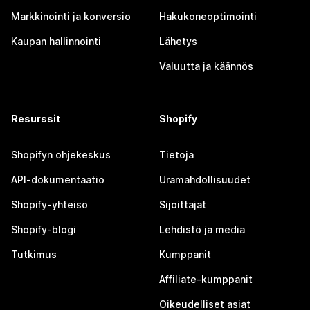
Markkinointi ja konversio
Hakukoneoptimointi
Kaupan hallinnointi
Lähetys
Valuutta ja käännös
Resurssit
Shopify
Shopifyn ohjekeskus
Tietoja
API-dokumentaatio
Uramahdollisuudet
Shopify-yhteisö
Sijoittajat
Shopify-blogi
Lehdistö ja media
Tutkimus
Kumppanit
Affiliate-kumppanit
Oikeudelliset asiat