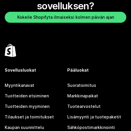
sovelluksen?
Kokeile Shopifyta ilmaiseksi kolmen päivän ajan
Sovellusluokat
Pääluokat
Myyntikanavat
Suoratoimitus
Tuotteiden etsiminen
Markkinapaikat
Tuotteiden myyminen
Tuotearvostelut
Tilaukset ja toimitukset
Lisämyynti ja tuotepaketit
Kaupan suunnittelu
Sähköpostimarkkinointi