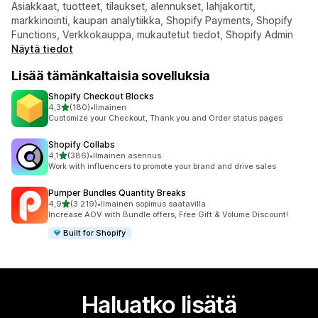
Asiakkaat, tuotteet, tilaukset, alennukset, lahjakortit,
markkinointi, kaupan analytiikka, Shopify Payments, Shopify
Functions, Verkkokauppa, mukautetut tiedot, Shopify Admin
Näytä tiedot
Lisää tämänkaltaisia sovelluksia
Shopify Checkout Blocks
/ 5 tähteä
4,3
(180)
•
Ilmainen
180 arvostelua yhteensä
Customize your Checkout, Thank you and Order status pages
Shopify Collabs
/ 5 tähteä
4,1
(386)
•
Ilmainen asennus
386 arvostelua yhteensä
Work with influencers to promote your brand and drive sales
Pumper Bundles Quantity Breaks
/ 5 tähteä
4,9
(3 219)
•
Ilmainen sopimus saatavilla
3219 arvostelua yhteensä
Increase AOV with Bundle offers, Free Gift & Volume Discount!
Built for Shopify
Haluatko lisätä