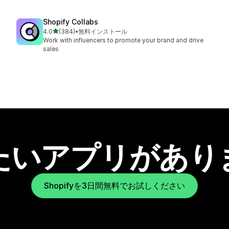
Shopify Collabs
5つ星中
4.0
(384)
•
無料インストール
合計レビュー数：384件
Work with influencers to promote your brand and drive
sales
たいアプリがあり
Shopifyを3日間無料でお試しください