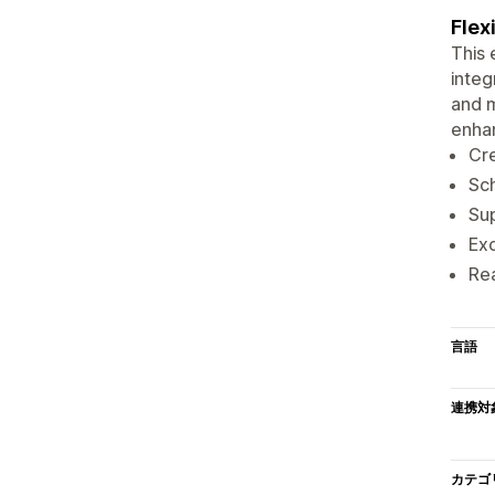
Flex
This 
integ
and m
enhan
Cre
Sch
Sup
Exc
Rea
言語
連携対
カテゴ