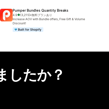
Pumper Bundles Quantity Breaks
5つ星中
4.9
(3,215)
•
無料プランあり
合計レビュー数：3215件
Increase AOV with Bundle offers, Free Gift & Volume
Discount!
Built for Shopify
ましたか？