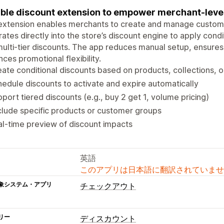
ible discount extension to empower merchant-level
extension enables merchants to create and manage custom di
rates directly into the store’s discount engine to apply cond
ulti-tier discounts. The app reduces manual setup, ensures 
ces promotional flexibility.
ate conditional discounts based on products, collections, o
edule discounts to activate and expire automatically
port tiered discounts (e.g., buy 2 get 1, volume pricing)
lude specific products or customer groups
l-time preview of discount impacts
英語
このアプリは日本語に翻訳されていませ
象システム・アプリ
チェックアウト
リー
ディスカウント