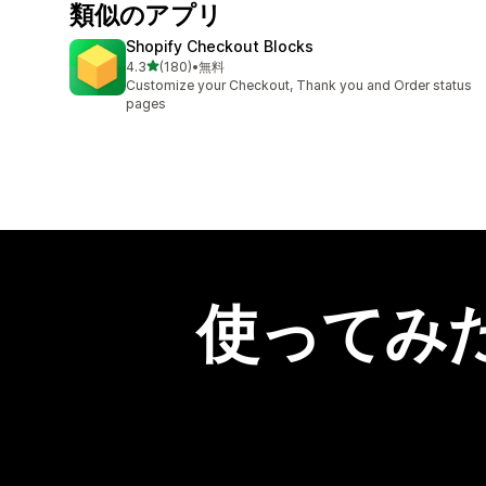
類似のアプリ
Shopify Checkout Blocks
5つ星中
4.3
(180)
•
無料
合計レビュー数：180件
Customize your Checkout, Thank you and Order status
pages
使ってみ