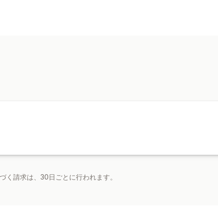
ディスカウントの種類
クーポンコード
固定価格設定
一括割
ディスカウント管理
カスタムコード
オートメーション
基づく請求は、30日ごとに行われます。