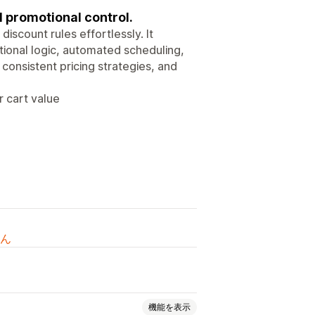
 promotional control.
scount rules effortlessly. It
itional logic, automated scheduling,
consistent pricing strategies, and
r cart value
ん
機能を表示