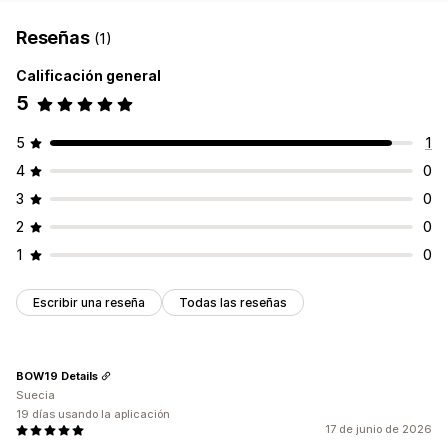
API y webhook
Reseñas
(1)
Calificación general
5
5
1
4
0
3
0
2
0
1
0
Escribir una reseña
Todas las reseñas
BOW19 Details
Suecia
19 días usando la aplicación
17 de junio de 2026