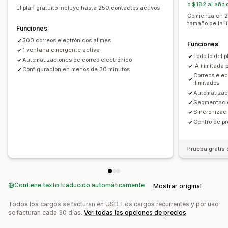
o $182 al año 
Correos electrónicos de bienvenida
El plan gratuito incluye hasta 250 contactos activos
Comienza en 2
Correos electrónicos de seguimiento
tamaño de la l
Funciones
Correos electrónicos sobre precios bajos
500 correos electrónicos al mes
Funciones
Correos electrónicos sobre nueva disponibilidad de
1 ventana emergente activa
Todo lo del p
existencias
Automatizaciones de correo electrónico
IA ilimitada
Configuración en menos de 30 minutos
Correos electrónicos sobre ahorros
Correos ele
Recomendaciones de productos
Suscripciones
ilimitados
Automatizac
Reseñas de producto
Encuestas
Segmentaci
Campañas personalizadas
Sincronizac
Centro de p
Campañas de gestión
Herramienta de edición
Plantillas
Generación de IA
Prueba gratis 
Fuentes personalizadas
Importar y exportar
Dominios de correo electrónico
Consentimiento
Lista de captura de correos electrónicos
Contiene texto traducido automáticamente
Mostrar original
Lista de captura de SMS
Automatizaciones
Todos los cargos se facturan en USD. Los cargos recurrentes y por uso
Segmentación
Segmentación
Etiquetas
Seguimiento
se facturan cada 30 días.
Ver todas las opciones de precios
Informes
Informes y estadísticas
Prueba A/B