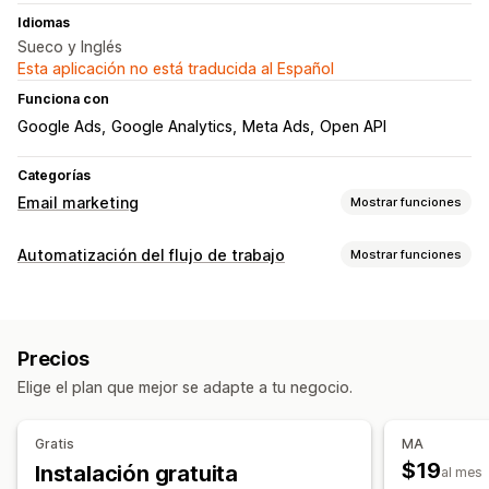
Idiomas
Sueco y Inglés
Esta aplicación no está traducida al Español
Funciona con
Google Ads
Google Analytics
Meta Ads
Open API
Categorías
Email marketing
Mostrar funciones
Tipos de campañas de marketing
Automatización del flujo de trabajo
Mostrar funciones
Campañas por correo electrónico
Campañas por SMS
Tareas de automatización
Boletines
Ventanas emergentes
Formularios
Descuentos
Segmentos de clientes
Etiquetas de clientes
Recompensas
Promociones
Precios
Respuestas de correo electrónico
Niveles de inventario
Correos electrónicos por venta adicional
Elige el plan que mejor se adapte a tu negocio.
Etiquetas de pedidos
Estado del pago
Correos electrónicos por venta cruzada
Etiquetas de productos
Correos electrónicos sobre el carrito
Gratis
MA
Correos electrónicos sobre el pago
Intención de salida
Personalización
$19
Instalación gratuita
al mes
Abandono de la navegación
API
Datos sincronizados automáticamente