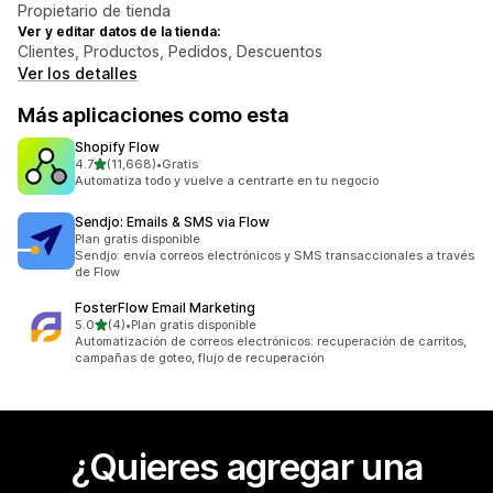
Propietario de tienda
Ver y editar datos de la tienda:
Clientes, Productos, Pedidos, Descuentos
Ver los detalles
Más aplicaciones como esta
Shopify Flow
de 5 estrellas
4.7
(11,668)
•
Gratis
11668 reseñas en total
Automatiza todo y vuelve a centrarte en tu negocio
Sendjo: Emails & SMS via Flow
Plan gratis disponible
Sendjo: envía correos electrónicos y SMS transaccionales a través
de Flow
FosterFlow Email Marketing
de 5 estrellas
5.0
(4)
•
Plan gratis disponible
4 reseñas en total
Automatización de correos electrónicos: recuperación de carritos,
campañas de goteo, flujo de recuperación
¿Quieres agregar una