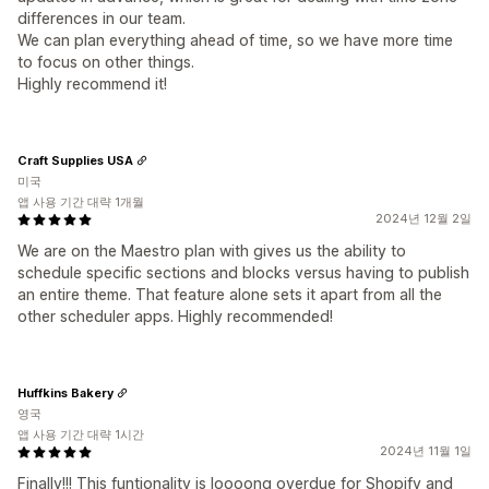
differences in our team.
We can plan everything ahead of time, so we have more time
to focus on other things.
Highly recommend it!
Craft Supplies USA
미국
앱 사용 기간 대략 1개월
2024년 12월 2일
We are on the Maestro plan with gives us the ability to
schedule specific sections and blocks versus having to publish
an entire theme. That feature alone sets it apart from all the
other scheduler apps. Highly recommended!
Huffkins Bakery
영국
앱 사용 기간 대략 1시간
2024년 11월 1일
Finally!!! This funtionality is loooong overdue for Shopify and