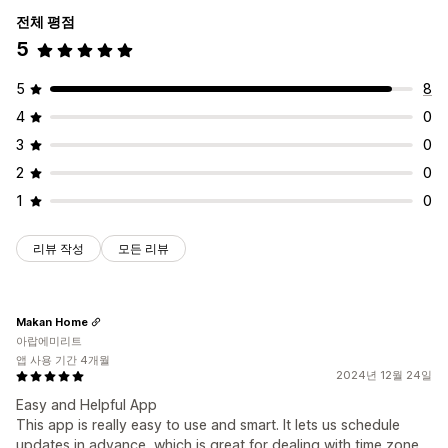
전체 평점
5
5
8
4
0
3
0
2
0
1
0
리뷰 작성
모든 리뷰
Makan Home
아랍에미리트
앱 사용 기간 4개월
2024년 12월 24일
Easy and Helpful App
This app is really easy to use and smart. It lets us schedule
updates in advance, which is great for dealing with time zone