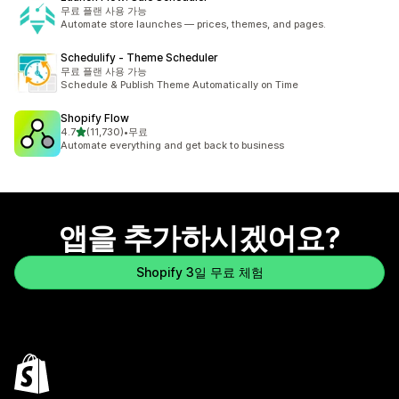
무료 플랜 사용 가능
Automate store launches — prices, themes, and pages.
Schedulify ‑ Theme Scheduler
무료 플랜 사용 가능
Schedule & Publish Theme Automatically on Time
Shopify Flow
별 5개 중
4.7
(11,730)
•
무료
총 리뷰 11730개
Automate everything and get back to business
앱을 추가하시겠어요?
Shopify 3일 무료 체험