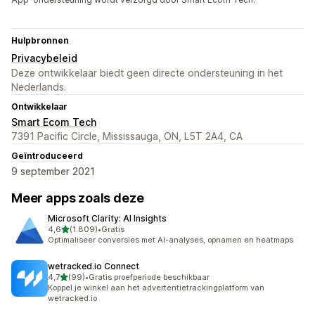
Hulpbronnen
Privacybeleid
Deze ontwikkelaar biedt geen directe ondersteuning in het
Nederlands.
Ontwikkelaar
Smart Ecom Tech
7391 Pacific Circle, Mississauga, ON, L5T 2A4, CA
Geïntroduceerd
9 september 2021
Meer apps zoals deze
Microsoft Clarity: AI Insights
van 5 sterren
4,6
(1.809)
•
Gratis
1809 recensies in totaal
Optimaliseer conversies met AI-analyses, opnamen en heatmaps
wetracked.io Connect
van 5 sterren
4,7
(99)
•
Gratis proefperiode beschikbaar
99 recensies in totaal
Koppel je winkel aan het advertentietrackingplatform van
wetracked.io