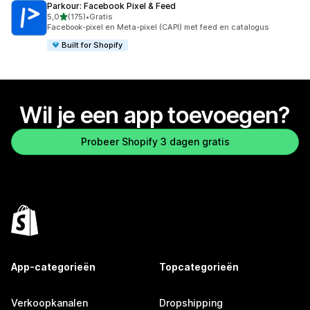
Parkour: Facebook Pixel & Feed
van 5 sterren
5,0
(175)
•
Gratis
175 recensies in totaal
Facebook-pixel en Meta-pixel (CAPI) met feed en catalogus
Built for Shopify
Wil je een app toevoegen?
Probeer Shopify 3 dagen gratis
App-categorieën
Topcategorieën
Verkoopkanalen
Dropshipping