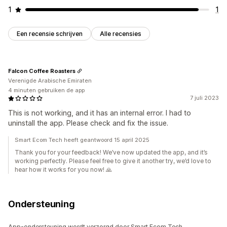
1
1
Een recensie schrijven
Alle recensies
Falcon Coffee Roasters
Verenigde Arabische Emiraten
4 minuten gebruiken de app
7 juli 2023
This is not working, and it has an internal error. I had to
uninstall the app. Please check and fix the issue.
Smart Ecom Tech heeft geantwoord 15 april 2025
Thank you for your feedback! We’ve now updated the app, and it’s
working perfectly. Please feel free to give it another try, we’d love to
hear how it works for you now! 🙏
Ondersteuning
App-ondersteuning wordt verzorgd door Smart Ecom Tech.