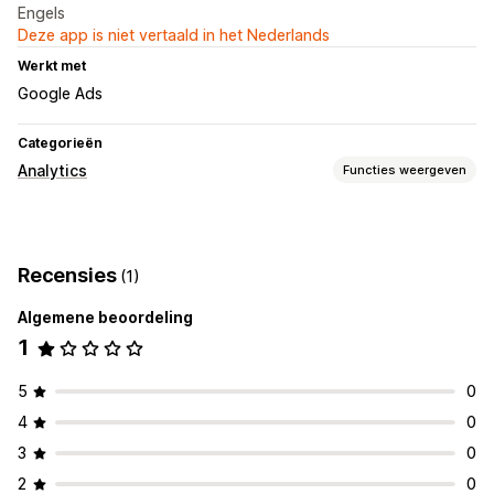
Engels
Deze app is niet vertaald in het Nederlands
Werkt met
Google Ads
Categorieën
Analytics
Functies weergeven
Klantgedrag
Activiteiten volgen
Recensies
(1)
Marketing en verkopen
Algemene beoordeling
Pixel-tracking
1
5
0
4
0
3
0
2
0