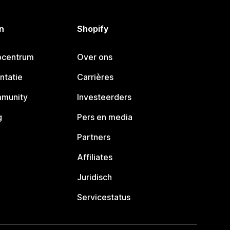
n
Shopify
pcentrum
Over ons
ntatie
Carrières
mmunity
Investeerders
g
Pers en media
Partners
Affiliates
Juridisch
Servicestatus