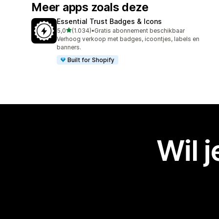
Meer apps zoals deze
Essential Trust Badges & Icons
van 5 sterren
5,0
(1.034)
•
Gratis abonnement beschikbaar
1034 recensies in totaal
Verhoog verkoop met badges, icoontjes, labels en
banners.
Built for Shopify
Wil 