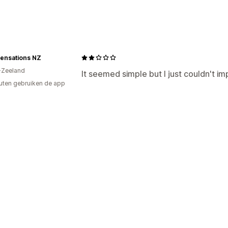
Soorten banners
Aankondigingsbalk
Promotie
Aanpassing
 Sensations NZ
Animaties
-Zeeland
It seemed simple but I just couldn't i
Analytics en rapportage
uten gebruiken de app
Analytics in real time