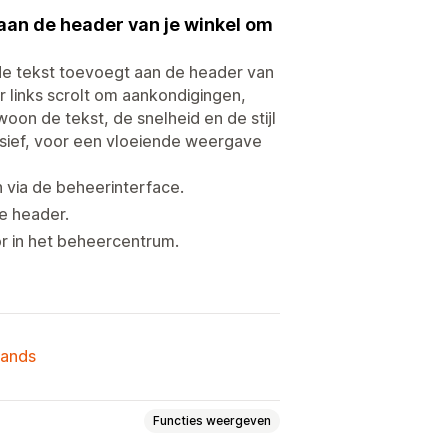
aan de header van je winkel om
de tekst toevoegt aan de header van
r links scrolt om aankondigingen,
oon de tekst, de snelheid en de stijl
nsief, voor een vloeiende weergave
 via de beheerinterface.
e header.
or in het beheercentrum.
lands
Functies weergeven