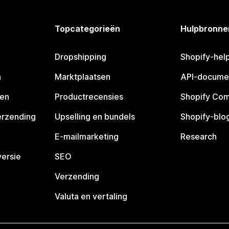
Topcategorieën
Hulpbronne
Dropshipping
Shopify-hel
n
Marktplaatsen
API-docume
pen
Productrecensies
Shopify Co
erzending
Upselling en bundels
Shopify-blo
E-mailmarketing
Research
ersie
SEO
Verzending
Valuta en vertaling