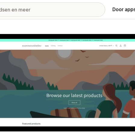
Door apps
ij met uitgelichte afbeeldingen