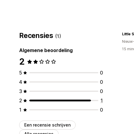
Recensies
Little
(1)
Nieuw
15 min
Algemene beoordeling
2
5
0
4
0
3
0
2
1
1
0
Een recensie schrijven
Alle recensies