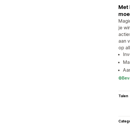
Met 
moei
Magi
je wi
actie
aan v
op al
Inv
Mar
Aan
Bev
Talen
Categ