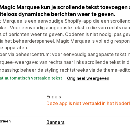
Magic Marquee kun je scrollende tekst toevoegen 
teloos dynamische berichten weer te geven.
c Marquee is een eenvoudige Shopify-app die een scrollen
nkel. Voer eenvoudig aangepaste tekst in die van rechts naa
s of berichten weer te geven. Coderen is niet nodig: pas gew
ia het beheerderspaneel. Magic Marquee is volledig respo
le apparaten.
oer via beheercentrum: voer eenvoudig aangepaste tekst in
quee-weergave: van rechts naar links scrollende tekst in d
passing: beheer de styling rechtstreeks via de thema-edit
at automatisch vertaalde tekst
Origineel weergeven
Engels
Deze app is niet vertaald in het Neder
orieën
Banners