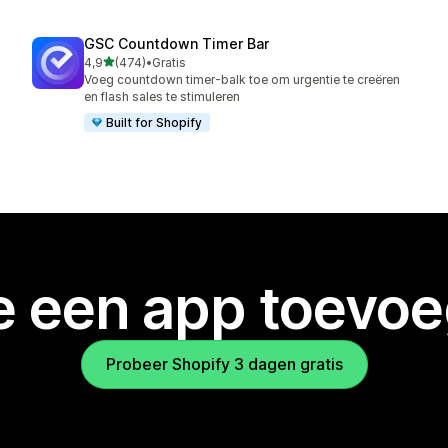
GSC Countdown Timer Bar
van 5 sterren
4,9
(474)
•
Gratis
474 recensies in totaal
Voeg countdown timer-balk toe om urgentie te creëren
en flash sales te stimuleren
Built for Shopify
je een app toevo
Probeer Shopify 3 dagen gratis