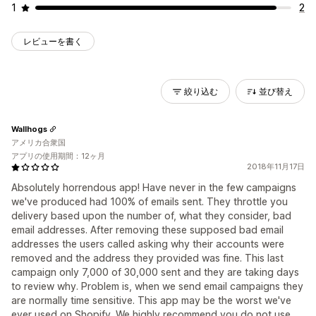
1
2
レビューを書く
絞り込む
並び替え
Wallhogs
アメリカ合衆国
アプリの使用期間：12ヶ月
2018年11月17日
Absolutely horrendous app! Have never in the few campaigns
we've produced had 100% of emails sent. They throttle you
delivery based upon the number of, what they consider, bad
email addresses. After removing these supposed bad email
addresses the users called asking why their accounts were
removed and the address they provided was fine. This last
campaign only 7,000 of 30,000 sent and they are taking days
to review why. Problem is, when we send email campaigns they
are normally time sensitive. This app may be the worst we've
ever used on Shopify. We highly recommend you do not use