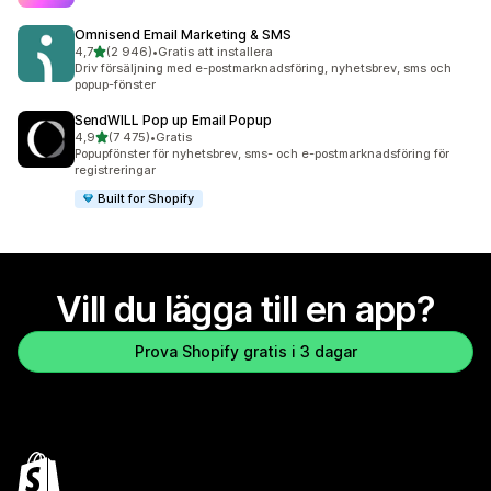
Omnisend Email Marketing & SMS
av 5 stjärnor
4,7
(2 946)
•
Gratis att installera
2946 recensioner totalt
Driv försäljning med e-postmarknadsföring, nyhetsbrev, sms och
popup-fönster
SendWILL Pop up Email Popup
av 5 stjärnor
4,9
(7 475)
•
Gratis
7475 recensioner totalt
Popupfönster för nyhetsbrev, sms- och e-postmarknadsföring för
registreringar
Built for Shopify
Vill du lägga till en app?
Prova Shopify gratis i 3 dagar