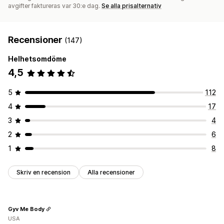
avgifter faktureras var 30:e dag.
Se alla prisalternativ
Recensioner
(147)
Helhetsomdöme
4,5
5
112
4
17
3
4
2
6
1
8
Skriv en recension
Alla recensioner
Gyv Me Body
USA