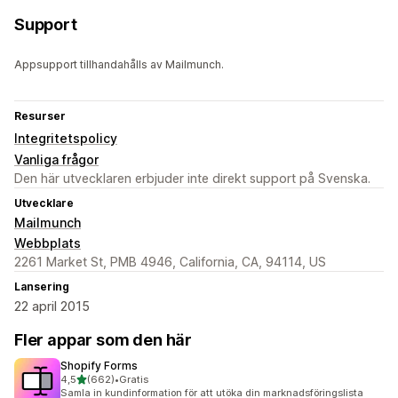
Support
Appsupport tillhandahålls av Mailmunch.
Resurser
Integritetspolicy
Vanliga frågor
Den här utvecklaren erbjuder inte direkt support på Svenska.
Utvecklare
Mailmunch
Webbplats
2261 Market St, PMB 4946, California, CA, 94114, US
Lansering
22 april 2015
Fler appar som den här
Shopify Forms
av 5 stjärnor
4,5
(662)
•
Gratis
662 recensioner totalt
Samla in kundinformation för att utöka din marknadsföringslista