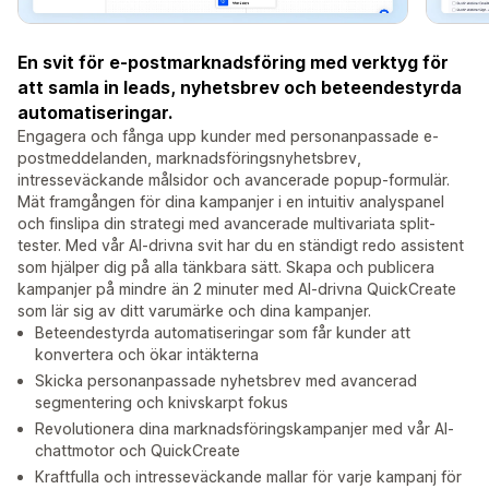
En svit för e-postmarknadsföring med verktyg för
att samla in leads, nyhetsbrev och beteendestyrda
automatiseringar.
Engagera och fånga upp kunder med personanpassade e-
postmeddelanden, marknadsföringsnyhetsbrev,
intresseväckande målsidor och avancerade popup-formulär.
Mät framgången för dina kampanjer i en intuitiv analyspanel
och finslipa din strategi med avancerade multivariata split-
tester. Med vår AI-drivna svit har du en ständigt redo assistent
som hjälper dig på alla tänkbara sätt. Skapa och publicera
kampanjer på mindre än 2 minuter med AI-drivna QuickCreate
som lär sig av ditt varumärke och dina kampanjer.
Beteendestyrda automatiseringar som får kunder att
konvertera och ökar intäkterna
Skicka personanpassade nyhetsbrev med avancerad
segmentering och knivskarpt fokus
Revolutionera dina marknadsföringskampanjer med vår AI-
chattmotor och QuickCreate
Kraftfulla och intresseväckande mallar för varje kampanj för