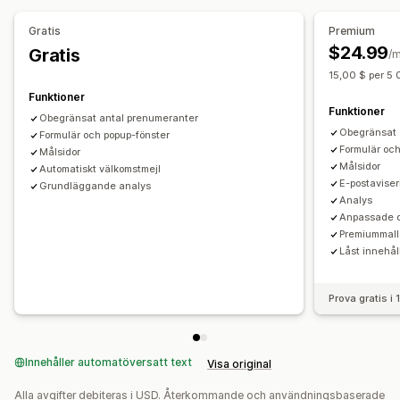
Gratis
Premium
$24.99
Gratis
/
15,00 $ per 5 
Funktioner
Funktioner
Obegränsat antal prenumeranter
Obegränsat 
Formulär och popup-fönster
Formulär och
Målsidor
Målsidor
Automatiskt välkomstmejl
E-postaviser
Grundläggande analys
Analys
Anpassade 
Premiummall
Låst innehål
Prova gratis i
Innehåller automatöversatt text
Visa original
Alla avgifter debiteras i USD. Återkommande och användningsbaserade