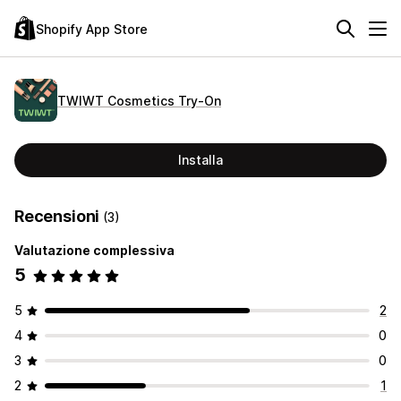
Shopify App Store
TWIWT Cosmetics Try‑On
Installa
Recensioni
(3)
Valutazione complessiva
5
5
2
4
0
3
0
2
1