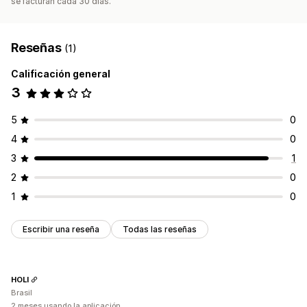
se facturan cada 30 días.
Reseñas
(1)
Calificación general
3
5
0
4
0
3
1
2
0
1
0
Escribir una reseña
Todas las reseñas
HOLI
Brasil
2 meses usando la aplicación