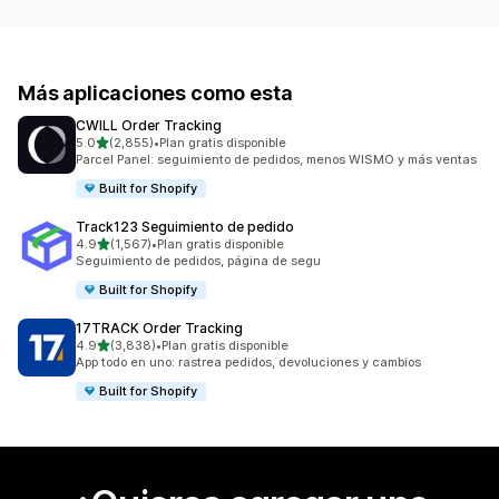
Más aplicaciones como esta
CWILL Order Tracking
de 5 estrellas
5.0
(2,855)
•
Plan gratis disponible
2855 reseñas en total
Parcel Panel: seguimiento de pedidos, menos WISMO y más ventas
Built for Shopify
Track123 Seguimiento de pedido
de 5 estrellas
4.9
(1,567)
•
Plan gratis disponible
1567 reseñas en total
Seguimiento de pedidos, página de segu
Built for Shopify
17TRACK Order Tracking
de 5 estrellas
4.9
(3,838)
•
Plan gratis disponible
3838 reseñas en total
App todo en uno: rastrea pedidos, devoluciones y cambios
Built for Shopify